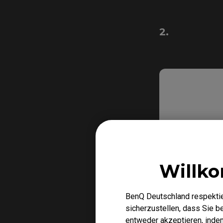
2.
Willk
BenQ Deutschland respektie
sicherzustellen, dass Sie 
entweder akzeptieren, indem 