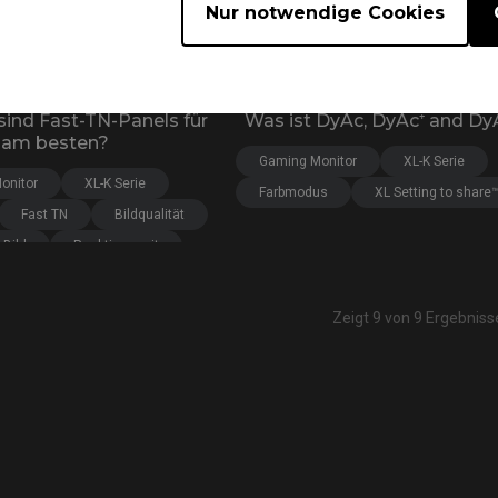
Nur notwendige Cookies
25
08/11/2023
ind Fast-TN-Panels für
Was ist DyAc, DyAc⁺ and Dy
 am besten?
Gaming Monitor
XL-K Serie
onitor
XL-K Serie
Farbmodus
XL Setting to share
Fast TN
Bildqualität
 Bild
Reaktionszeit
Zeigt 9 von 9 Ergebniss