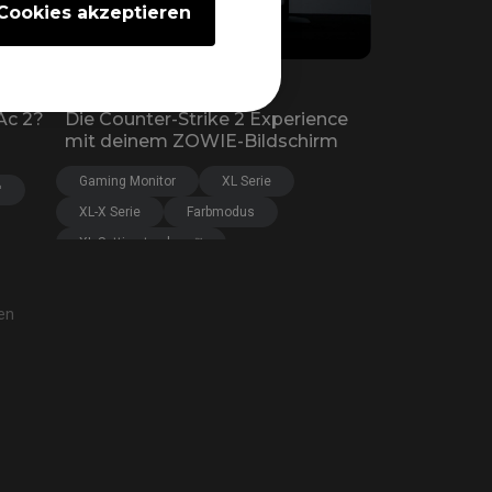
Cookies akzeptieren
29/12/2022
Ac 2?
Die Counter-Strike 2 Experience
mit deinem ZOWIE-Bildschirm
Gaming Monitor
XL Serie
™
XL-X Serie
Farbmodus
XL Setting to share™
en