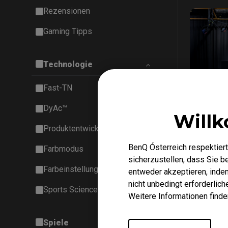
Rezensionen
Gaming Tipps
Technologie
Fast-TN
27/02/20
DyAc™
Willk
Innovat
sport­wi
Produktentwicklung
Erkennt
BenQ Ósterreich respektiert
Gaming 
Farbmodus
sicherzustellen, dass Sie 
EC-CW-Se
Farbeinstellung
entweder akzeptieren, indem 
nicht unbedingt erforderlic
Sports Science
Weitere Informationen finde
Spiele