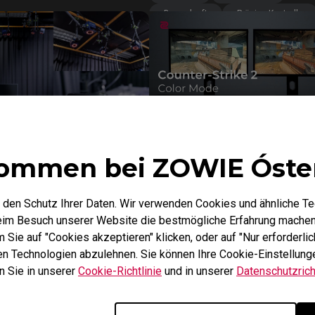
Bremskraft
Präzise Kontrolle
25
27/02/2025
ommen bei ZOWIE Óste
ives Maus-Design durch
XL Setting To Share™ - CS2-
ssen­schaftliche
Modus
nisse
 den Schutz Ihrer Daten. Wir verwenden Cookies und ähnliche T
Maus
Sportwissenschaft
Gaming Monitor
CS2
XL 
beim Besuch unserer Website die bestmögliche Erfahrung machen
rie
Anti-fatigue
XL-X Serie
Farbmodus
Sie auf "Cookies akzeptieren" klicken, oder auf "Nur erforderlic
XL Setting to share™
hen Technologien abzulehnen. Sie können Ihre Cookie-Einstellunge
n Sie in unserer
Cookie-Richtlinie
und in unserer
Datenschutzricht