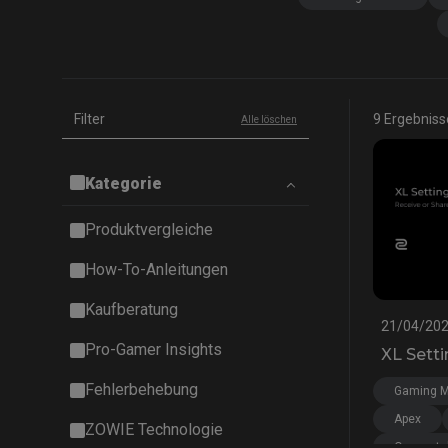
EC-DW Mausfüße
FK 
EC Mausfüße
Filter
9 Ergebniss
Alle löschen
Kategorie
Produktvergleiche
How-To-Anleitungen
Kaufberatung
21/04/20
Pro-Gamer Insights
XL Sett
Fehlerbehebung
Gaming M
Apex
ZOWIE Technologie
Overwatc