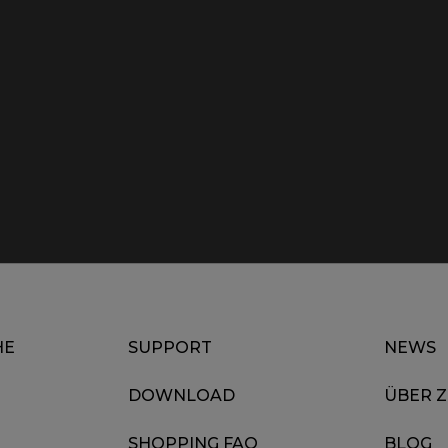
HE
SUPPORT
NEWS
DOWNLOAD
ÜBER 
SHOPPING FAQ
BLOG