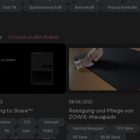
Fast TN
Sportwissenschaft
Bremskraft
Präzise Kontrolle
Mausfüße
ZA Mausfüße
e
Zurück zu allen Artikeln
25
08/04/2025
ing to Share™
Reinigung und Pflege von
ZOWIE-Mauspads
onitor
CS2
Valorant
Gaming Mauspad
T-FX Serie
R6
Halo
PUBG
SR Serie
SR-SE Serie
h
Tournier
COD