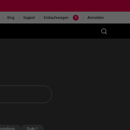
0
Blog
Support
Einkaufswagen
Anmelden
(M)
400HZ
HILF MIR, EINE MAUS
eless
AUSZUWÄHLEN
nstellung
DyAc™