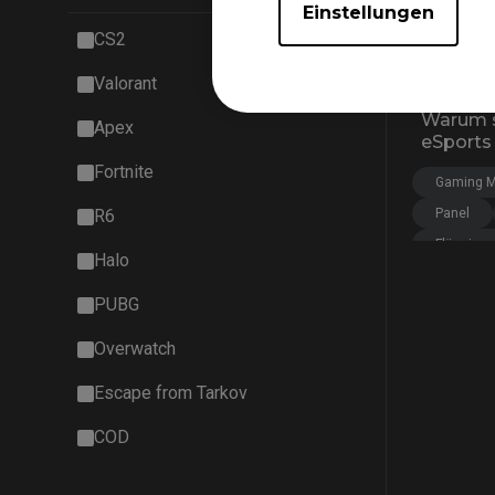
Einstellungen
CS2
Valorant
27/02/20
Warum s
Apex
eSports
Fortnite
Gaming M
R6
Panel
Flüssiges
Halo
PUBG
Overwatch
Escape from Tarkov
COD