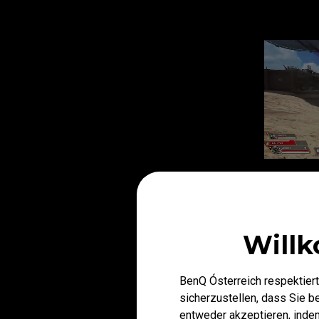
Willk
BenQ Ósterreich respektiert
Das kü
sicherzustellen, dass Sie 
Kurven
entweder akzeptieren, indem 
der 