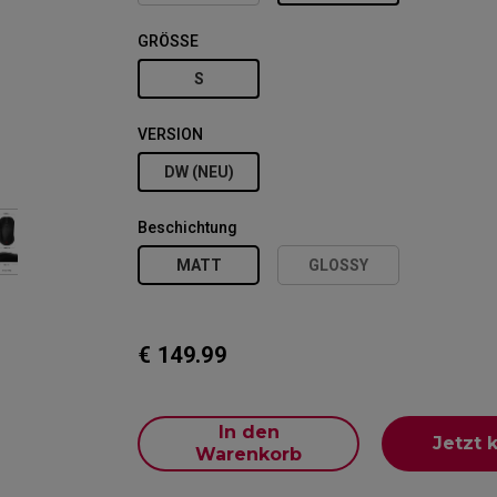
Mausfüße
ZA Mausfüße
GRÖSSE
S
VERSION
DW (NEU)
Beschichtung
MATT
GLOSSY
€ 149.99
In den
Jetzt 
Warenkorb