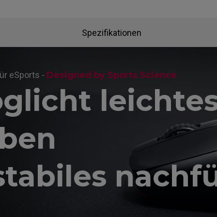
Spezifikationen
ür eSports -
Designed by Sports Science
glicht leichte
ben
stabiles nachf