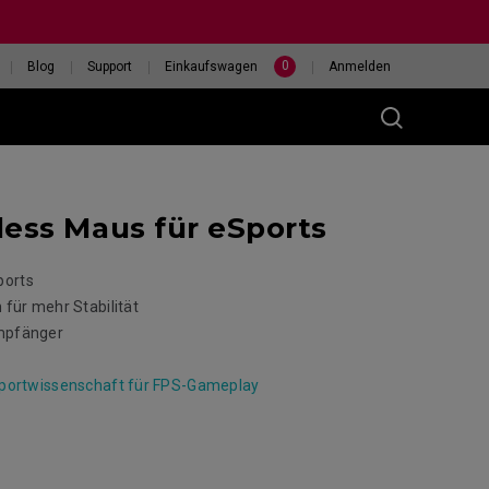
0
Blog
Support
Einkaufswagen
Anmelden
ess Maus für eSports
(M)
ports
für mehr Stabilität
mpfänger
400HZ
HILF MIR, EINE MAUS
Sportwissenschaft für FPS-Gameplay
eless
AUSZUWÄHLEN