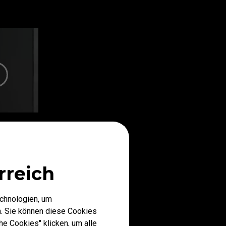
rreich
echnologien, um
mit den
. Sie können diese Cookies
 Seiten
he Cookies" klicken, um alle
t bei