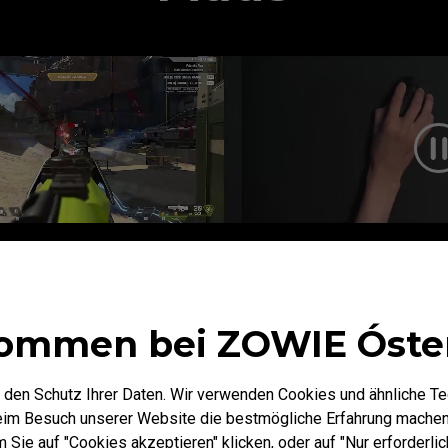
Kurzer Korpus
ommen bei ZOWIE Óste
 den Schutz Ihrer Daten. Wir verwenden Cookies und ähnliche T
rzere Gesamtdesign der S2-DW Wireless Maus in Kombination 
beim Besuch unserer Website die bestmögliche Erfahrung machen
 auf der linken und rechten Seite ermöglicht der Hand auf beiden
Sie auf "Cookies akzeptieren" klicken, oder auf "Nur erforderlic
Handfläche eine stabile Steuerung der Maus und mehr Flexibilitä