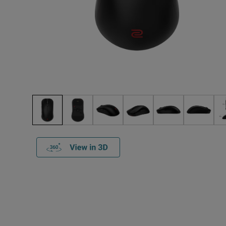
EC-DW Mausfüße
FK 
EC Mausfüße