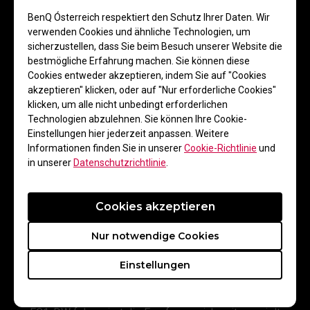
Standard-Receiver verfügen über kein gerichtetes
Empfangsverhalten. Dadurch lässt sich die optimale
BenQ Ósterreich respektiert den Schutz Ihrer Daten. Wir
Ausrichtung für eine stabile Signalübertragung nur
verwenden Cookies und ähnliche Technologien, um
schwer bestimmen – was häufig zu schwächerem
sicherzustellen, dass Sie beim Besuch unserer Website die
Empfang führt.
bestmögliche Erfahrung machen. Sie können diese
Cookies entweder akzeptieren, indem Sie auf "Cookies
akzeptieren" klicken, oder auf "Nur erforderliche Cookies"
klicken, um alle nicht unbedingt erforderlichen
Technologien abzulehnen. Sie können Ihre Cookie-
Einstellungen hier jederzeit anpassen. Weitere
Informationen finden Sie in unserer
Cookie-Richtlinie
und
in unserer
Datenschutzrichtlinie
.
Cookies akzeptieren
Nur notwendige Cookies
Einstellungen
EC3-DW
Der exklusiv richtungsoptimierte Empfänger der