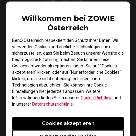
Willkommen bei ZOWIE
Ósterreich
Konkaves Design
BenQ Ósterreich respektiert den Schutz Ihrer Daten. Wir
verwenden Cookies und ähnliche Technologien, um
sicherzustellen, dass Sie beim Besuch unserer Website die
bestmögliche Erfahrung machen. Sie können diese
Die ZA13-B bietet durch ihr leicht konkaves Design den
Cookies entweder akzeptieren, indem Sie auf "Cookies
optimalen Grip für Daumen, Ring- und kleinen Finger an
akzeptieren" klicken, oder auf "Nur erforderliche Cookies"
den Seiten der Maus. Damit ist perfekter Halt selbst
klicken, um alle nicht unbedingt erforderlichen
beim Anheben und bei schnellen Reaktionen gegeben.
Technologien abzulehnen. Sie können Ihre Cookie-
Einstellungen hier jederzeit anpassen. Weitere
Informationen finden Sie in unserer
Cookie-Richtlinie
und
in unserer
Datenschutzrichtlinie
.
Cookies akzeptieren