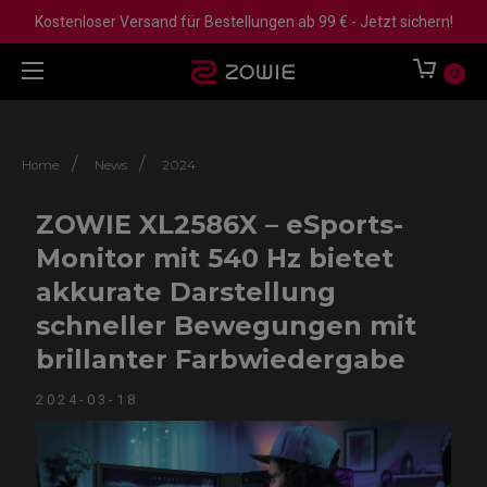
Kostenloser Versand für Bestellungen ab 99 € - Jetzt sichern!
0
/
/
Home
News
2024
ZOWIE XL2586X – eSports-
Monitor mit 540 Hz bietet
akkurate Darstellung
schneller Bewegungen mit
brillanter Farbwiedergabe
2024-03-18