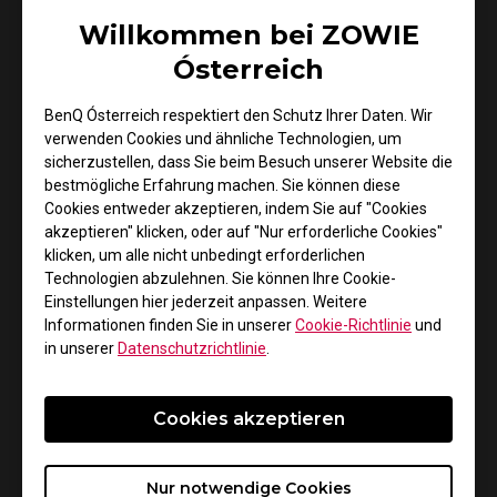
Mit der BenQ-exklusiven Funktion und App XL Setting
Willkommen bei ZOWIE
to Share™ können Gamer ihre XL2586X-Settings
abspeichern und über das Web teilen. Im zugehörigen
Ósterreich
Webportal stehen Parametersätze für die
bekanntesten Games zum Download bereit. Außerdem
BenQ Ósterreich respektiert den Schutz Ihrer Daten. Wir
verwenden Cookies und ähnliche Technologien, um
erkennt die Funktion, welche Art von Software gerade
sicherzustellen, dass Sie beim Besuch unserer Website die
in Betrieb ist und passt die Monitoreinstellungen
bestmögliche Erfahrung machen. Sie können diese
automatisch an.
Cookies entweder akzeptieren, indem Sie auf "Cookies
akzeptieren" klicken, oder auf "Nur erforderliche Cookies"
Hohe Flexibilität für die optimale Positionierung des
klicken, um alle nicht unbedingt erforderlichen
Monitors bietet das neue ZOWIE-Modell ebenfalls. Es
Technologien abzulehnen. Sie können Ihre Cookie-
lässt sich in der Höhe um 155 mm einstellen, um 45
Einstellungen hier jederzeit anpassen. Weitere
Grad drehen und in der Neigung zwischen -5 und 35
Informationen finden Sie in unserer
Cookie-Richtlinie
und
in unserer
Datenschutzrichtlinie
.
Grad verstellen. In der Höhenverstellung arbeiten
Industrie-Kugellager, die eine leichtere und präzisere
Einstellung ermöglichen als Gleitlager.
Cookies akzeptieren
Zu guter Letzt sind Optimierungen für Gamer beim
ZOWIE XL2586X greifbar: Der Fuß ist so geformt,
Nur notwendige Cookies