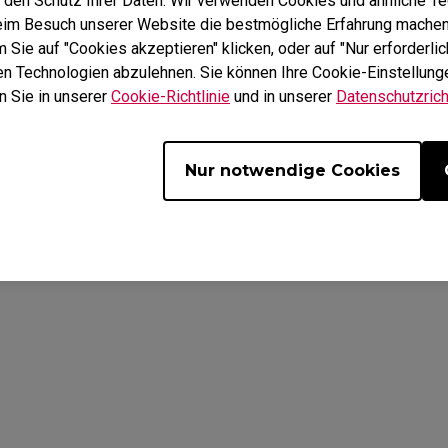
 den Schutz Ihrer Daten. Wir verwenden Cookies und ähnliche T
beim Besuch unserer Website die bestmögliche Erfahrung machen
K Mausfüße
ZA Mausfüße
e
&
Cookies
Sie auf "Cookies akzeptieren" klicken, oder auf "Nur erforderlic
hen Technologien abzulehnen. Sie können Ihre Cookie-Einstellunge
n Sie in unserer
Cookie-Richtlinie
und in unserer
Datenschutzricht
Nur notwendige Cookies