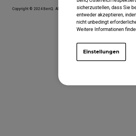
BenQ Ósterreich respektiert
EC-DW Mausfüße
sicherzustellen, dass Sie 
F
Copyright © 2024 BenQ. Alle Rechte vorbehalten.
Datenschutzhinweis
EC Mausfüße
entweder akzeptieren, indem 
nicht unbedingt erforderlic
Weitere Informationen finde
Einstellungen