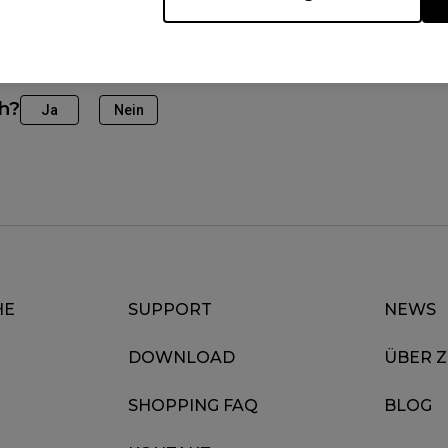
ch?
Ja
Nein
HE
SUPPORT
NEWS
DOWNLOAD
ÜBER 
SHOPPING FAQ
BLOG