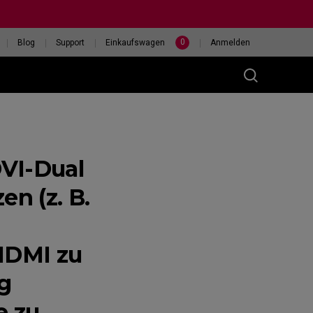
0
Blog
Support
Einkaufswagen
Anmelden
DVI-Dual
(M)
en (z. B.
400HZ
HILF MIR, EINE MAUS
HDMI zu
eless
AUSZUWÄHLEN
g
e zu