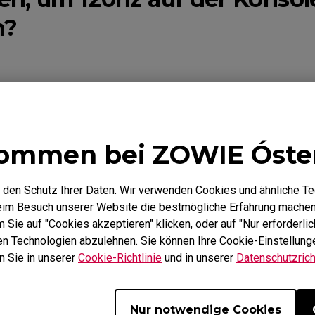
n?
Mausfüße
ZA Mausfüße
r keine Garantie für Videoadapter von Drittanbiete
deren Spezifikationen und Qualität garantieren könne
m kann es sein, dass der Sync-Ausgang des Videoa
ommen bei ZOWIE Óste
estandard übereinstimmt, es kann sogar sein, dass e
onitor ständig eine Garantiemeldung an (falsches Ka
 den Schutz Ihrer Daten. Wir verwenden Cookies und ähnliche T
as XXX-Kabel, das mit Ihrem Monitor geliefert wur
beim Besuch unserer Website die bestmögliche Erfahrung machen
Sie auf "Cookies akzeptieren" klicken, oder auf "Nur erforderlic
hen Technologien abzulehnen. Sie können Ihre Cookie-Einstellunge
n Sie in unserer
Cookie-Richtlinie
und in unserer
Datenschutzricht
re Modelle
2430 (24"), XL2720 (27")
Nur notwendige Cookies