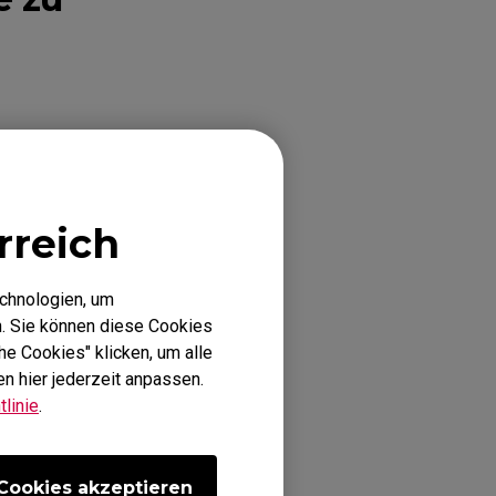
rn übernehmen,
n, die variieren
dapters nicht
rreich
r funktioniert,
bel, bitte
echnologien, um
de).
. Sie können diese Cookies
he Cookies" klicken, um alle
n hier jederzeit anpassen.
linie
.
Cookies akzeptieren