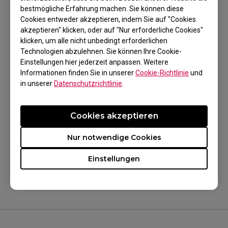
XL2411K (24"), XL2411P (24"), XL2430 (24"),
bestmögliche Erfahrung machen. Sie können diese
Cookies entweder akzeptieren, indem Sie auf "Cookies
XL2536 (24,5"), XL2540 (24,5"), XL2540K (24,5"),
akzeptieren" klicken, oder auf "Nur erforderliche Cookies"
XL2546 (24,5"), XL2546K (24,5"), XL2546S (24,5"),
klicken, um alle nicht unbedingt erforderlichen
Technologien abzulehnen. Sie können Ihre Cookie-
XL2566K (24.5"), XL2720 (27"), XL2731 (27"),
Einstellungen hier jederzeit anpassen. Weitere
XL2740 (27"), XL2746S (27")
Informationen finden Sie in unserer
Cookie-Richtlinie
und
in unserer
Datenschutzrichtlinie
.
Cookies akzeptieren
War es hilfreich?
Nur notwendige Cookies
Ja
Nein
Einstellungen