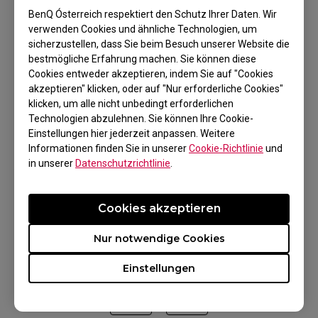
Andernfalls kann es sein, dass Ihr Monitor bei
BenQ Ósterreich respektiert den Schutz Ihrer Daten. Wir
360 Hz nicht flüssig läuft und Sie
verwenden Cookies und ähnliche Technologien, um
sicherzustellen, dass Sie beim Besuch unserer Website die
möglicherweise ein schlechteres
bestmögliche Erfahrung machen. Sie können diese
Spielerlebnis haben, als wenn Sie nur auf
Cookies entweder akzeptieren, indem Sie auf "Cookies
einem 240 Hz-Monitor spielen.
akzeptieren" klicken, oder auf "Nur erforderliche Cookies"
klicken, um alle nicht unbedingt erforderlichen
Technologien abzulehnen. Sie können Ihre Cookie-
Einstellungen hier jederzeit anpassen. Weitere
Informationen finden Sie in unserer
Cookie-Richtlinie
und
Anwendbare Modelle
in unserer
Datenschutzrichtlinie
.
XL2566K (24.5")
Cookies akzeptieren
Nur notwendige Cookies
Einstellungen
War es hilfreich?
Ja
Nein