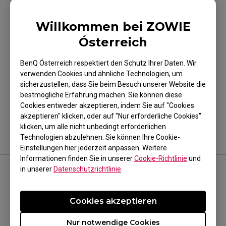
Alle ZOWIE Monitore sind quecksilberfrei.
Willkommen bei ZOWIE
Ósterreich
BenQ Ósterreich respektiert den Schutz Ihrer Daten. Wir
verwenden Cookies und ähnliche Technologien, um
War es hilfreich?
sicherzustellen, dass Sie beim Besuch unserer Website die
bestmögliche Erfahrung machen. Sie können diese
Ja
Nein
Cookies entweder akzeptieren, indem Sie auf "Cookies
akzeptieren" klicken, oder auf "Nur erforderliche Cookies"
klicken, um alle nicht unbedingt erforderlichen
Technologien abzulehnen. Sie können Ihre Cookie-
Einstellungen hier jederzeit anpassen. Weitere
Informationen finden Sie in unserer
Cookie-Richtlinie
und
in unserer
Datenschutzrichtlinie
.
FOLGEN SIE UNS
Cookies akzeptieren
Nur notwendige Cookies