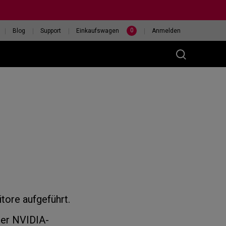
0
Blog
Support
Einkaufswagen
Anmelden
(M)
400HZ
HILF MIR, EINE MAUS
eless
AUSZUWÄHLEN
ore aufgeführt.
der NVIDIA-