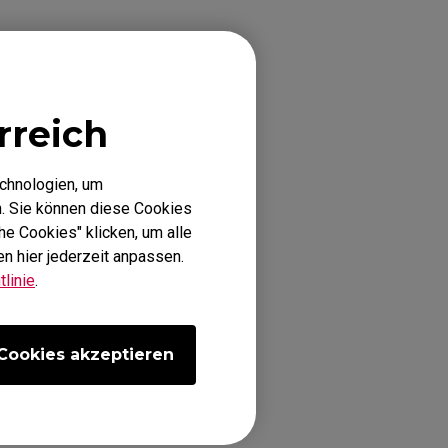
ync Premium
en aktivieren.
rreich
 G-Sync
echnologien, um
. Sie können diese Cookies
he Cookies" klicken, um alle
n hier jederzeit anpassen.
linie
.
Cookies akzeptieren