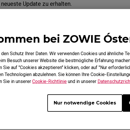
 neueste Update zu erhalten.
Mausfüße
ZA Mausfüße
Monitor über die Funktion Adaptive-Sync / FreeS
Sie die VRR-Funktion dennoch mit NVIDIA-Grafikkart
ommen bei ZOWIE Óste
hr über Variable Refresh Rate (FreeSync Premium /
aptive-Sync)
 den Schutz Ihrer Daten. Wir verwenden Cookies und ähnliche T
beim Besuch unserer Website die bestmögliche Erfahrung machen
Sie auf "Cookies akzeptieren" klicken, oder auf "Nur erforderlic
hen Technologien abzulehnen. Sie können Ihre Cookie-Einstellunge
n Sie in unserer
Cookie-Richtlinie
und in unserer
Datenschutzricht
Nur notwendige Cookies
ch?
Ja
Nein