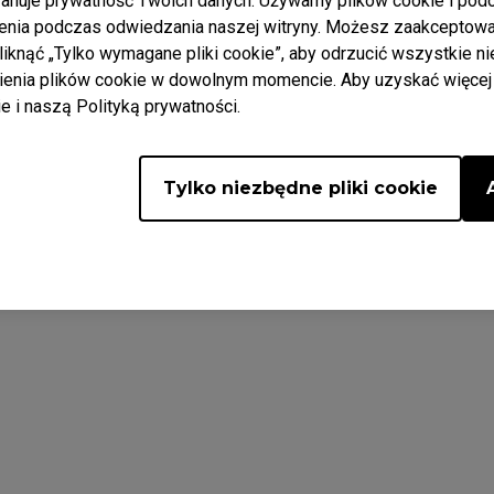
nuje prywatność Twoich danych. Używamy plików cookie i podob
katez FK
Skatez ZA
enia podczas odwiedzania naszej witryny. Możesz zaakceptować t
 kliknąć „Tylko wymagane pliki cookie”, aby odrzucić wszystkie ni
ania
Prywatność
&
Cookies
nia plików cookie w dowolnym momencie. Aby uzyskać więcej in
e i naszą Polityką prywatności.
Tylko niezbędne pliki cookie