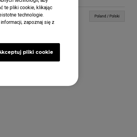
nych technologii, aby
e pliki cookie, klikając
eistotne technologie.
Poland / Polski
formacji, zapoznaj się z
Akceptuj pliki cookie