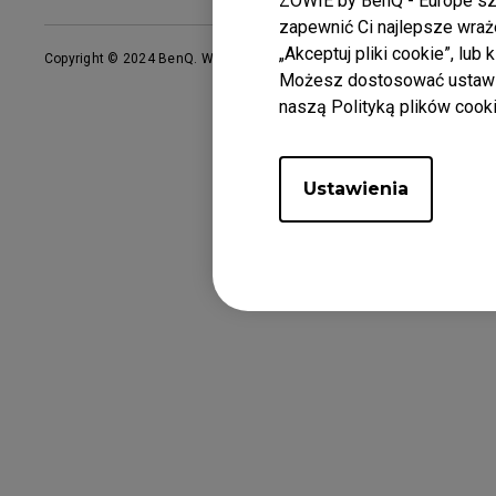
ZOWIE by BenQ - Europe sza
Ślizgacze EC
S
zapewnić Ci najlepsze wraż
„Akceptuj pliki cookie”, lub
Copyright © 2024 BenQ. Wszelkie prawa zastrzeżone. Warunki korzyst
Możesz dostosować ustawie
naszą Polityką plików cooki
Ustawienia