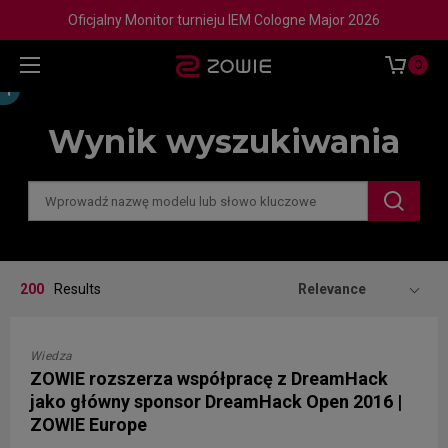
Oficjalny Monitor turnieju IEM Cologne Major 2026
0
Wynik wyszukiwania
200
Results
Relevance
Wiedza
ZOWIE rozszerza współpracę z DreamHack
jako główny sponsor DreamHack Open 2016 |
ZOWIE Europe