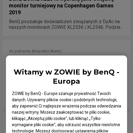
monitor turniejowy na Copenhagen Games
2019
BenQ poszukuje doświadczeń związanych z DyAc na
naszych monitorach ZOWIE XL2536 i XL2546. Podziel
się swoimi doświadczeniami w grze i wyjaśnij, czym
jest DyAc na Twitterze, aby otrzymać nową klawiaturę
ZOWIE CELERITAS II na darmowy okres próbny.
Do pobrania Wszystkie Skatez
Witamy w ZOWIE by BenQ -
Type D White (Speedy glide)
Europa
Type D White (Speedy glide)
ZOWIE by BenQ - Europe szanuje prywatność Twoich
Go to Download
danych. Używamy plików cookie i podobnych technologii,
aby zapewnić Ci najlepsze wrażenia podczas odwiedzania
naszej witryny. Możesz zaakceptować te pliki cookie,
klikając „Akceptuj pliki cookie”, lub kliknąć „Tylko
Do pobrania Wszystkie podkładki pod mysz
wymagane pliki cookie”, aby odrzucić wszystkie nieistotne
technologie. Możesz dostosować ustawienia plików