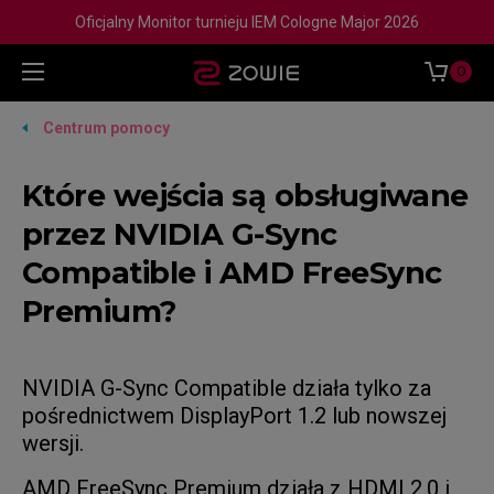
Oficjalny Monitor turnieju IEM Cologne Major 2026
0
Centrum pomocy
Które wejścia są obsługiwane
przez NVIDIA G-Sync
Compatible i AMD FreeSync
Premium?
NVIDIA G-Sync Compatible działa tylko za
pośrednictwem DisplayPort 1.2 lub nowszej
wersji.
AMD FreeSync Premium działa z HDMI 2.0 i