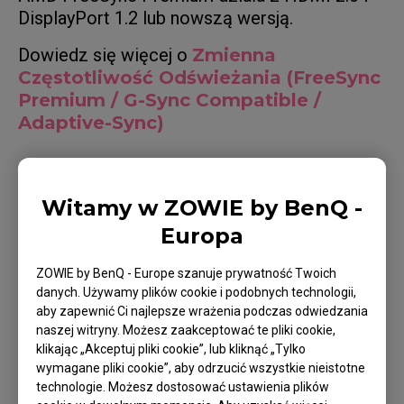
DisplayPort 1.2 lub nowszą wersją.
Dowiedz się więcej o
Zmienna
Częstotliwość Odświeżania (FreeSync
Premium / G-Sync Compatible /
Adaptive-Sync)
Witamy w ZOWIE by BenQ -
Dotyczące modeli
Europa
XL2540 (24.5"), XL2540K (24,5"), XL2546K (24.5''),
ZOWIE by BenQ - Europe szanuje prywatność Twoich
XL2546S (24.5"), XL2546X (24.5"), XL2546X+,
danych. Używamy plików cookie i podobnych technologii,
aby zapewnić Ci najlepsze wrażenia podczas odwiedzania
XL2566K (24,5"), XL2566X+ (24.1"), XL2586X
naszej witryny. Możesz zaakceptować te pliki cookie,
(24,1"), XL2731 (27"), XL2731K (27"), XL2740 (27"),
klikając „Akceptuj pliki cookie”, lub kliknąć „Tylko
XL2746K (27 "), XL2746S (27")
wymagane pliki cookie”, aby odrzucić wszystkie nieistotne
technologie. Możesz dostosować ustawienia plików