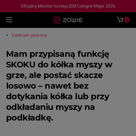
Oficjalny Monitor turnieju IEM Cologne Major 2026
0
Centrum pomocy
Mam przypisaną funkcję
SKOKU do kółka myszy w
grze, ale postać skacze
losowo – nawet bez
dotykania kółka lub przy
odkładaniu myszy na
podkładkę.