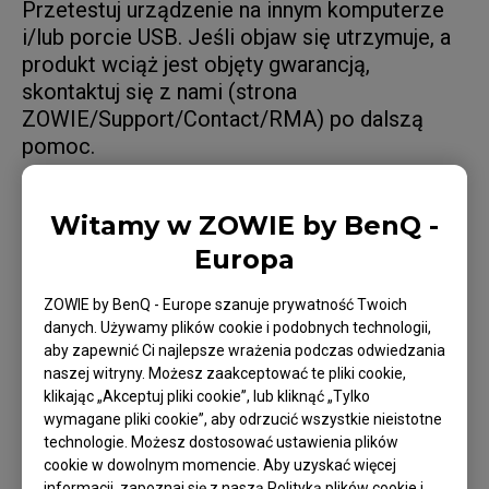
Przetestuj urządzenie na innym komputerze
i/lub porcie USB. Jeśli objaw się utrzymuje, a
produkt wciąż jest objęty gwarancją,
skontaktuj się z nami (strona
ZOWIE/Support/Contact/RMA) po dalszą
pomoc.
Witamy w ZOWIE by BenQ -
Europa
Dotyczące modeli
ZOWIE by BenQ - Europe szanuje prywatność Twoich
EC1-C (L), EC1-CW (L), EC1-DW, EC2-C (M), EC2-
danych. Używamy plików cookie i podobnych technologii,
CW (M), EC2-DW, EC3-C (S), EC3-CW (S), EC3-DW,
aby zapewnić Ci najlepsze wrażenia podczas odwiedzania
naszej witryny. Możesz zaakceptować te pliki cookie,
FK1+-C (XL), FK1-C (L), FK1-DW (L), FK2-C (M),
klikając „Akceptuj pliki cookie”, lub kliknąć „Tylko
Show more
FK2-DW, S1-C (M), S2-C (S), S2-DW, U2, U2-DW,
wymagane pliki cookie”, aby odrzucić wszystkie nieistotne
ZA11-C (L), ZA12-C (M), ZA12-DW (M), ZA13-C (S),
technologie. Możesz dostosować ustawienia plików
cookie w dowolnym momencie. Aby uzyskać więcej
ZA13-C (S), ZA13-DW
informacji, zapoznaj się z naszą Polityką plików cookie i