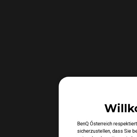
Willk
BenQ Ósterreich respektiert
sicherzustellen, dass Sie 