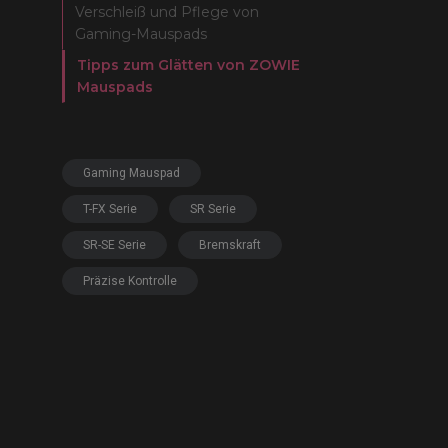
Verschleiß und Pflege von
EC-DW Mausfüße
FK 
Gaming-Mauspads
EC Mausfüße
Tipps zum Glätten von ZOWIE
Mauspads
Gaming Mauspad
T-FX Serie
SR Serie
SR-SE Serie
Bremskraft
Präzise Kontrolle