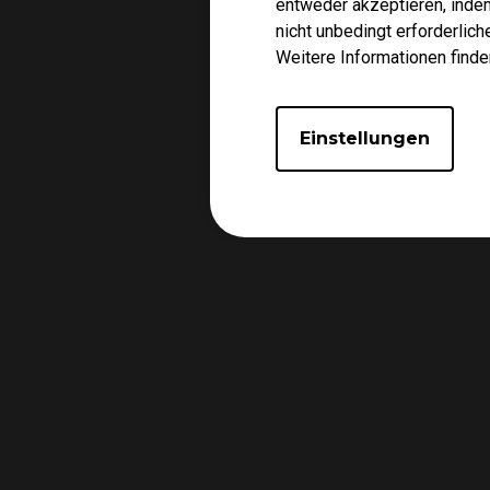
entweder akzeptieren, indem 
nicht unbedingt erforderlic
Weitere Informationen finde
Einstellungen