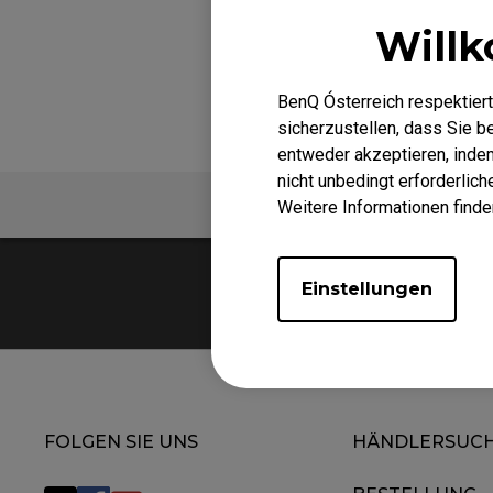
EC-DW Mausfüße
Willk
FK 
EC Mausfüße
BenQ Ósterreich respektiert
sicherzustellen, dass Sie 
entweder akzeptieren, indem 
nicht unbedingt erforderlic
FAQ
Video
Weitere Informationen finde
Einstellungen
FOLGEN SIE UNS
HÄNDLERSUC