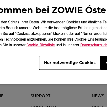
ommen bei ZOWIE Óste
Mausfüße
ZA Mausfüße
 den Schutz Ihrer Daten. Wir verwenden Cookies und ähnliche T
beim Besuch unserer Website die bestmögliche Erfahrung machen
Sie auf "Cookies akzeptieren" klicken, oder auf "Nur erforderlic
hen Technologien abzulehnen. Sie können Ihre Cookie-Einstellunge
Herunterladen
Garantie
n Sie in unserer
Cookie-Richtlinie
und in unserer
Datenschutzricht
Nur notwendige Cookies
HE
SUPPORT
NEWS