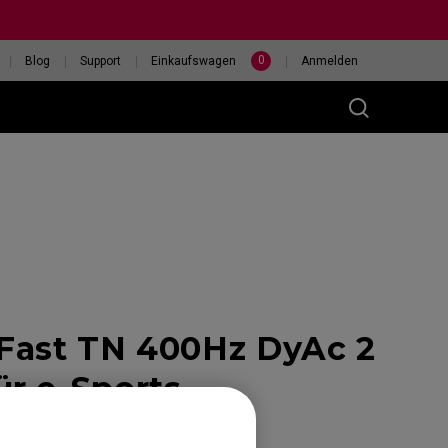
0
Blog
Support
Einkaufswagen
Anmelden
(M)
Fast TN 400Hz DyAc 2
400HZ
HILF MIR, EINE MAUS
eless
AUSZUWÄHLEN
r e-Sports