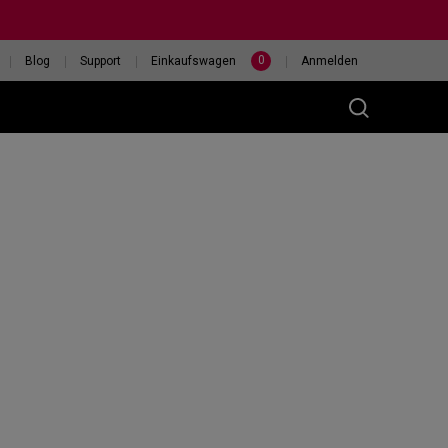
0
Blog
Support
Einkaufswagen
Anmelden
(M)
400HZ
HILF MIR, EINE MAUS
eless
AUSZUWÄHLEN