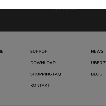
r driver in XL series?
with black bars or stretched
XL monitors
HE
SUPPORT
NEWS
DOWNLOAD
ÜBER 
SHOPPING FAQ
BLOG
KONTAKT