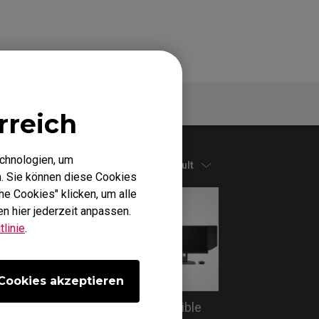
Garantie
rreich
echnologien, um
Default
. Sie können diese Cookies
he Cookies" klicken, um alle
n hier jederzeit anpassen.
linie
.
Cookies akzeptieren
tion
Which models are compatible