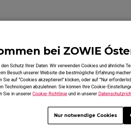
Mausfüße
ZA Mausfüße
Video
Herunterladen
ommen bei ZOWIE Óste
 den Schutz Ihrer Daten. Wir verwenden Cookies und ähnliche T
beim Besuch unserer Website die bestmögliche Erfahrung machen
Sie auf "Cookies akzeptieren" klicken, oder auf "Nur erforderlic
hen Technologien abzulehnen. Sie können Ihre Cookie-Einstellunge
n Sie in unserer
Cookie-Richtlinie
und in unserer
Datenschutzricht
Nur notwendige Cookies
 need to install the
How to get CSGO 4:3 resolu