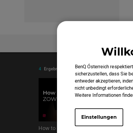
EC-DW Mausfüße
FK 
EC Mausfüße
FAQ
Willk
BenQ Ósterreich respektiert
4
Ergebnisse
sicherzustellen, dass Sie 
entweder akzeptieren, indem 
nicht unbedingt erforderlic
Weitere Informationen finde
Einstellungen
How to clean ZOWIE monitor
Do you