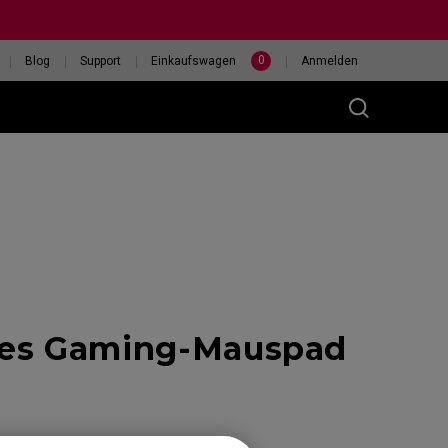
0
Blog
Support
Einkaufswagen
Anmelden
(M)
ßes Gaming-Mauspad
400HZ
HILF MIR, EINE MAUS
eless
AUSZUWÄHLEN