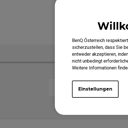
EC-DW Mausfüße
FK 
EC Mausfüße
Willk
BenQ Ósterreich respektiert
sicherzustellen, dass Sie 
FAQ
entweder akzeptieren, indem 
nicht unbedingt erforderlic
Weitere Informationen finde
Wie reinigt man das Mauspad?
Einstellungen