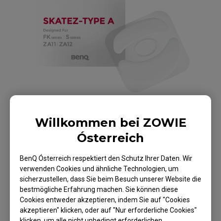
Willkommen bei ZOWIE
Ósterreich
BenQ Ósterreich respektiert den Schutz Ihrer Daten. Wir
ZOWIE Skatez-Typ A
verwenden Cookies und ähnliche Technologien, um
sicherzustellen, dass Sie beim Besuch unserer Website die
White Mouse Skatez /
bestmögliche Erfahrung machen. Sie können diese
Cookies entweder akzeptieren, indem Sie auf "Cookies
Mausfüße für E-Sport
akzeptieren" klicken, oder auf "Nur erforderliche Cookies"
klicken, um alle nicht unbedingt erforderlichen