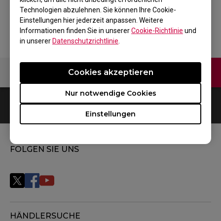
Technologien abzulehnen. Sie können Ihre Cookie-
Zurück zum Produkt
Einstellungen hier jederzeit anpassen. Weitere
Informationen finden Sie in unserer
Cookie-Richtlinie
und
in unserer
Datenschutzrichtlinie
.
Kontaktiere uns
Video
Cookies akzeptieren
Nur notwendige Cookies
0
Ergebnisse
Default
Einstellungen
FOLGEN SIE UNS
HÄNDLERSUCHE