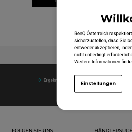
EC-DW Mausfüße
FK 
EC Mausfüße
Willk
BenQ Ósterreich respektiert
sicherzustellen, dass Sie 
entweder akzeptieren, indem 
nicht unbedingt erforderlic
FAQ
Weitere Informationen finde
0
Ergebnisse
Einstellungen
FOLGEN SIE UNS
HÄNDLERSUC