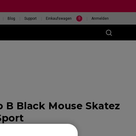
0
Blog
Support
Einkaufswagen
Anmelden
(M)
 B Black Mouse Skatez
400HZ
HILF MIR, EINE MAUS
eless
AUSZUWÄHLEN
Sport