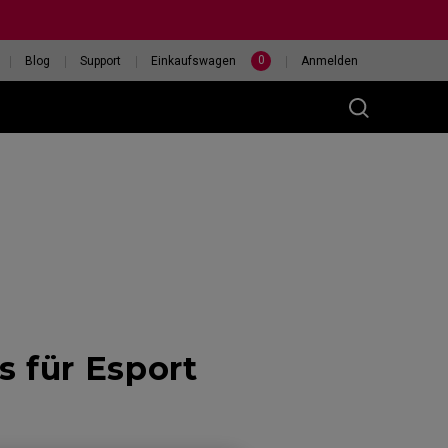
0
Blog
Support
Einkaufswagen
Anmelden
(M)
400HZ
HILF MIR, EINE MAUS
 für Esport
eless
AUSZUWÄHLEN