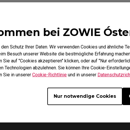
Mausfüße
ZA Mausfüße
ommen bei ZOWIE Óste
 den Schutz Ihrer Daten. Wir verwenden Cookies und ähnliche T
Garantie
Herunterladen
beim Besuch unserer Website die bestmögliche Erfahrung machen
Sie auf "Cookies akzeptieren" klicken, oder auf "Nur erforderlic
hen Technologien abzulehnen. Sie können Ihre Cookie-Einstellunge
n Sie in unserer
Cookie-Richtlinie
und in unserer
Datenschutzricht
Nur notwendige Cookies