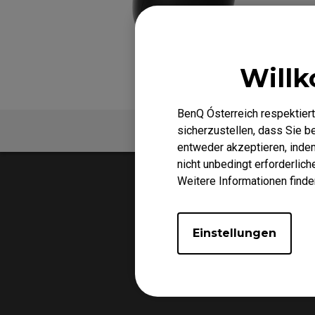
EC-DW Mausfüße
FK 
EC Mausfüße
Willk
BenQ Ósterreich respektiert
FAQ
Video
sicherzustellen, dass Sie 
entweder akzeptieren, indem 
nicht unbedingt erforderlic
Weitere Informationen finde
Einstellungen