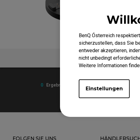
EC-DW Mausfüße
FK 
EC Mausfüße
Willk
BenQ Ósterreich respektiert
sicherzustellen, dass Sie 
entweder akzeptieren, indem 
Video
FAQ
nicht unbedingt erforderlic
Weitere Informationen finde
0
Ergebnisse
Einstellungen
FOLGEN SIE UNS
HÄNDLERSUC