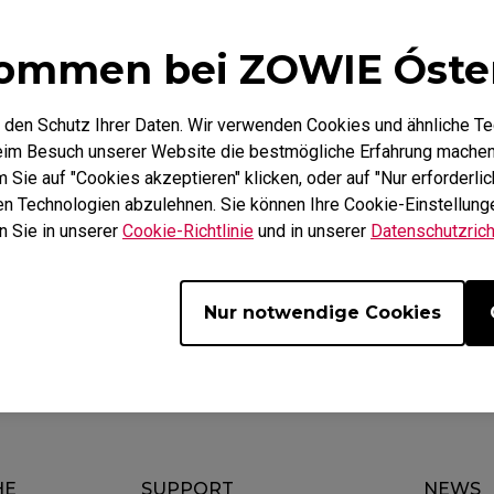
Mausfüße
ZA Mausfüße
ommen bei ZOWIE Óste
 den Schutz Ihrer Daten. Wir verwenden Cookies und ähnliche T
beim Besuch unserer Website die bestmögliche Erfahrung machen
Sie auf "Cookies akzeptieren" klicken, oder auf "Nur erforderlic
hen Technologien abzulehnen. Sie können Ihre Cookie-Einstellunge
Herunterladen
Garantie
n Sie in unserer
Cookie-Richtlinie
und in unserer
Datenschutzricht
Nur notwendige Cookies
HE
SUPPORT
NEWS