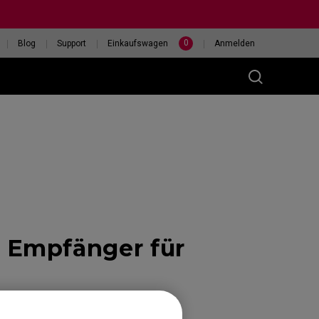
0
Blog
Support
Einkaufswagen
Anmelden
(M)
 Empfänger für
400HZ
HILF MIR, EINE MAUS
eless
AUSZUWÄHLEN