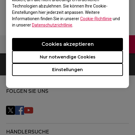
Technologien abzulehnen. Sie können Ihre Cookie-
Zurück zum Produkt
Einstellungen hier jederzeit anpassen. Weitere
Informationen finden Sie in unserer
Cookie-Richtlinie
und
in unserer
Datenschutzrichtlinie
.
Kontaktiere uns
Video
Cookies akzeptieren
Nur notwendige Cookies
0
Ergebnisse
Default
Einstellungen
FOLGEN SIE UNS
HÄNDLERSUCHE