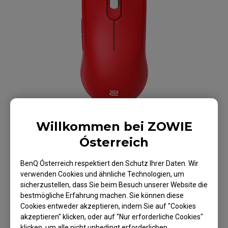
Willkommen bei ZOWIE
Ósterreich
BenQ Ósterreich respektiert den Schutz Ihrer Daten. Wir
ZOWIE FK1-B V2
verwenden Cookies und ähnliche Technologien, um
sicherzustellen, dass Sie beim Besuch unserer Website die
Maus für Esport -
bestmögliche Erfahrung machen. Sie können diese
Cookies entweder akzeptieren, indem Sie auf "Cookies
Rote Edition
akzeptieren" klicken, oder auf "Nur erforderliche Cookies"
klicken, um alle nicht unbedingt erforderlichen