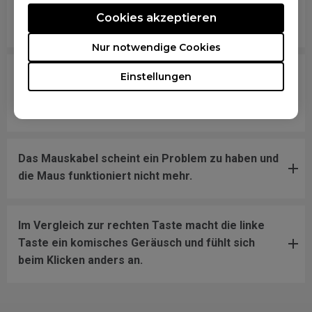
Wie kann ich die DPI- und Berichtsrate für ZOWIE-
Cookies akzeptieren
Mäuse anpassen?
Nur notwendige Cookies
Wie kann ich herausfinden, ob meine Maus vom
Einstellungen
festgestellten Doppelklick-Problem
möglicherweise betroffen ist?
Das Mauskabel scheint ein Problem zu haben und
die Maus funktioniert nicht mehr.
Im Vergleich zur rechten Taste macht die linke
Taste ein komisches Geräusch und fühlt sich
beim Klicken anders an.