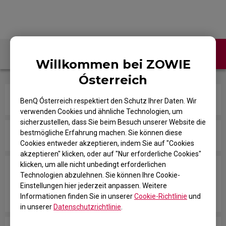
Kontaktiere uns
FAQ
Willkommen bei ZOWIE
Ósterreich
Kann ich meine Maus mit Alkohol reinigen?
BenQ Ósterreich respektiert den Schutz Ihrer Daten. Wir
verwenden Cookies und ähnliche Technologien, um
sicherzustellen, dass Sie beim Besuch unserer Website die
bestmögliche Erfahrung machen. Sie können diese
Wie ändere ich die Frequenz (Hz)?
Cookies entweder akzeptieren, indem Sie auf "Cookies
akzeptieren" klicken, oder auf "Nur erforderliche Cookies"
klicken, um alle nicht unbedingt erforderlichen
Kann ich die Standardeinstellung der
Technologien abzulehnen. Sie können Ihre Cookie-
Seitentasten (Taste 4 & Taste 5) in Windows, Mac
Einstellungen hier jederzeit anpassen. Weitere
oder in Spielen ändern?
Informationen finden Sie in unserer
Cookie-Richtlinie
und
in unserer
Datenschutzrichtlinie
.