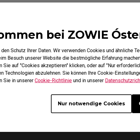
Mausfüße
ZA Mausfüße
ommen bei ZOWIE Óste
 den Schutz Ihrer Daten. Wir verwenden Cookies und ähnliche T
Garantie
Herunterladen
beim Besuch unserer Website die bestmögliche Erfahrung machen
Sie auf "Cookies akzeptieren" klicken, oder auf "Nur erforderlic
hen Technologien abzulehnen. Sie können Ihre Cookie-Einstellunge
n Sie in unserer
Cookie-Richtlinie
und in unserer
Datenschutzricht
Nur notwendige Cookies