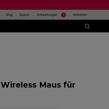
0
Blog
Support
Einkaufswagen
Anmelden
(M)
ireless Maus für
400HZ
HILF MIR, EINE MAUS
eless
AUSZUWÄHLEN