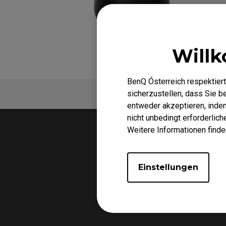
EC-DW Mausfüße
FK 
EC Mausfüße
Willk
BenQ Ósterreich respektiert
FAQ
Video
sicherzustellen, dass Sie 
entweder akzeptieren, indem 
nicht unbedingt erforderlic
Weitere Informationen finde
Einstellungen