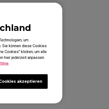
nstellung
chland
less-Modus über
Receiver ein.
Technologien, um
hnell) oder Grün
. Sie können diese Cookies
he Cookies" klicken, um alle
n hier jederzeit anpassen.
linie
.
Cookies akzeptieren