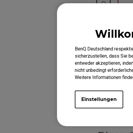
2. Halte gleichz
Willk
gedrückt und sc
den 4K Enhanced
BenQ Deutschland respektie
Der DPI-Indikato
sicherzustellen, dass Sie 
(normal), sobald
entweder akzeptieren, indem 
nicht unbedingt erforderlic
Weitere Informationen finde
Einstellungen