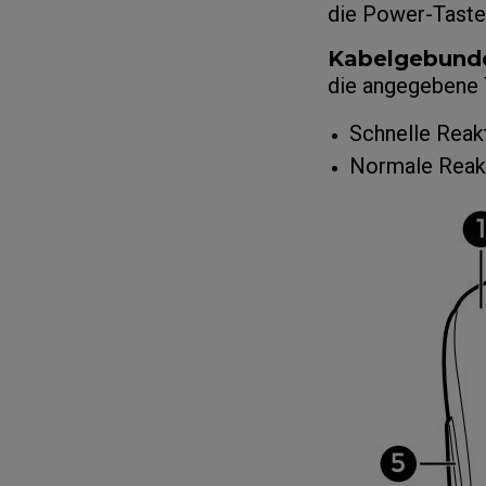
die Power-Taste
EC-DW Mausfüße
FK 
EC Mausfüße
Kabelgebund
die angegebene T
Schnelle Reakt
Normale Reakt