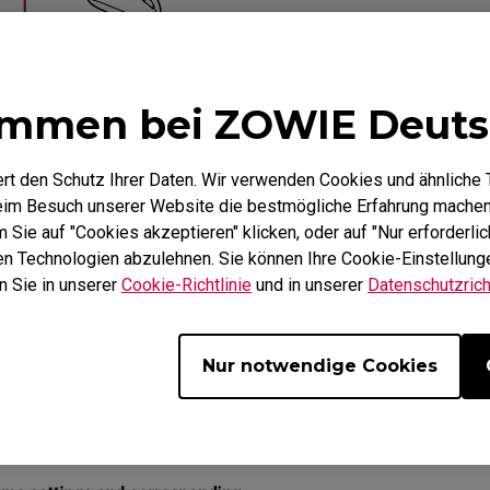
eitig die gewünschte Taste für die entsprechende Ei
ommen bei ZOWIE Deuts
halte die Maus mit einer anderen Hand in den Wire
 Receiver oder den Wireless-Modus über den USB-
rt den Schutz Ihrer Daten. Wir verwenden Cookies und ähnliche 
r wechselt von der aktuellen DPI-Farbe zu Blau (sc
beim Besuch unserer Website die bestmögliche Erfahrung machen
 das Setup abgeschlossen ist.
Sie auf "Cookies akzeptieren" klicken, oder auf "Nur erforderlic
hen Technologien abzulehnen. Sie können Ihre Cookie-Einstellunge
n Sie in unserer
Cookie-Richtlinie
und in unserer
Datenschutzricht
Nur notwendige Cookies