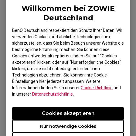
Willkommen bei ZOWIE
Deutschland
So aktivieren Sie FreeSync über die
Grafikkarteneinstellungen:
BenQ Deutschland respektiert den Schutz Ihrer Daten. Wir
verwenden Cookies und ähnliche Technologien, um
How to En
able Radeon™ FreeSync™
sicherzustellen, dass Sie beim Besuch unserer Website die
bestmögliche Erfahrung machen. Sie können diese
Cookies entweder akzeptieren, indem Sie auf "Cookies
So aktivieren Sie G-Sync über die
akzeptieren" klicken, oder auf "Nur erforderliche Cookies"
Einstellungen der Grafikkarte:
klicken, um alle nicht unbedingt erforderlichen
Technologien abzulehnen. Sie können Ihre Cookie-
Check it Here
Einstellungen hier jederzeit anpassen. Weitere
Informationen finden Sie in unserer
Cookie-Richtlinie
und
in unserer
Datenschutzrichtlinie
.
Schalten Sie auf dem Monitor DyAc/DyAc+
(falls Ihr Monitor diese Funktion hat) über das
Cookies akzeptieren
Monitormenü aus, da DyAc/DyAc+ nicht mit
Nur notwendige Cookies
der Technologie der variablen
Bildwiederholrate kompatibel ist. Schalten Sie