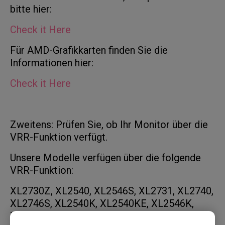
bitte hier:
Check it Here
Für AMD-Grafikkarten finden Sie die
Informationen hier:
Check it Here
Zweitens: Prüfen Sie, ob Ihr Monitor über die
VRR-Funktion verfügt.
Unsere Modelle verfügen über die folgende
VRR-Funktion:
XL2730Z, XL2540, XL2546S, XL2731, XL2740,
XL2746S, XL2540K, XL2540KE, XL2546K,
XL2731K, XL2746K, XL2566K.