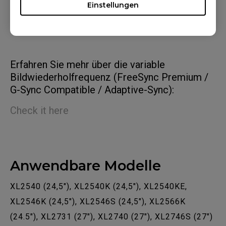
Einstellungen
dann die Funktion Adaptive-Sync/FreeSync
Premium über das Monitormenü ein.
Erfahren Sie mehr über die variable
Bildwiederholfrequenz (FreeSync Premium /
G-Sync Compatible / Adaptive-Sync):
Check it here
Anwendbare Modelle
XL2540 (24,5"), XL2540K (24,5"), XL2540KE,
XL2546K (24,5"), XL2546S (24,5"), XL2566K
(24.5"), XL2731 (27"), XL2740 (27"), XL2746S (27")