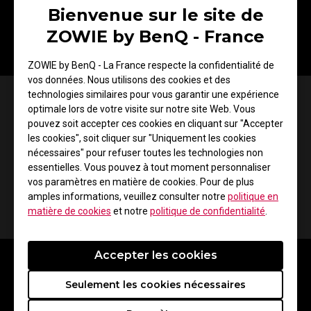
Bienvenue sur le site de
*L’image de simulation sert de référence. Pour un effet réel,
ZOWIE by BenQ - France
veuillez la découvrir directement.
ZOWIE by BenQ - La France respecte la confidentialité de
vos données. Nous utilisons des cookies et des
technologies similaires pour vous garantir une expérience
Clarté/Netteté
optimale lors de votre visite sur notre site Web. Vous
pouvez soit accepter ces cookies en cliquant sur "Accepter
Comparé aux écrans IPS 360 Hz classiques, le DyAc⁺™
les cookies", soit cliquer sur "Uniquement les cookies
sur un panneau TN 360 Hz offre des contours plus clairs
nécessaires" pour refuser toutes les technologies non
et plus nets des images mobiles globales, ce qui vous
essentielles. Vous pouvez à tout moment personnaliser
permet de vous concentrer et d’avoir moins de
vos paramètres en matière de cookies. Pour de plus
distractions de l’image secondaire indésirable des
amples informations, veuillez consulter notre
politique en
matière de cookies
et notre
politique de confidentialité
.
mouvements dans le jeu.
Accepter les cookies
Seulement les cookies nécessaires