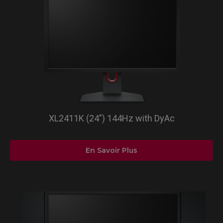
XL2411K (24") 144Hz with DyAc
En Savoir Plus