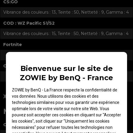
CS:GO
Vibrance des couleurs : 13, Teinte : 50, Netteté : 9, Gamma : 4
COD : WZ Pacific S1/S2
Vibrance des couleurs : 15, Teinte : 50, Netteté : 9, Gamma : 4
Fortnite
COD : Black ops Cold War
Bienvenue sur le site de
ZOWIE by BenQ - France
ZOWIE by BenQ - La France respecte la confidentialité de
XL2540
vos données. Nous utilisons des cookies et des
technologies similaires pour vous garantir une expérience
optimale lors de votre visite sur notre site Web. Vous
Mode : FPS1
pouvez soit accepter ces cookies en cliquant sur "Accepter
les cookies", soit cliquer sur "Uniquement les cookies
CS:GO
nécessaires" pour refuser toutes les technologies non