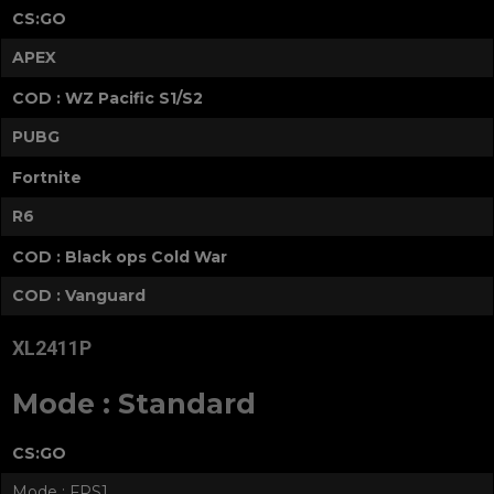
CS:GO
APEX
COD : WZ Pacific S1/S2
PUBG
Fortnite
R6
COD : Black ops Cold War
COD : Vanguard
XL2411P
Mode : Standard
CS:GO
Mode : FPS1