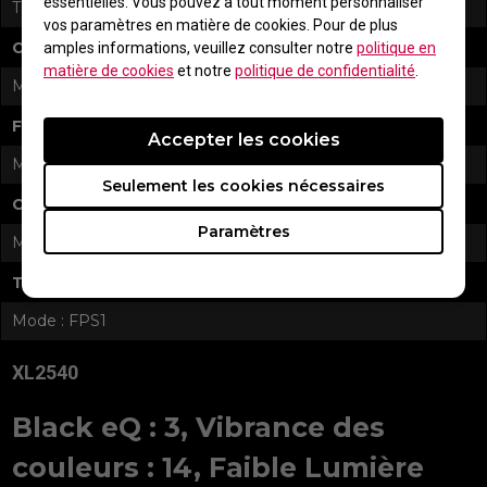
essentielles. Vous pouvez à tout moment personnaliser
TBD
vos paramètres en matière de cookies. Pour de plus
COD : WZ Season3
amples informations, veuillez consulter notre
politique en
matière de cookies
et notre
politique de confidentialité
.
Mode : Standard
Fortnite
Accepter les cookies
Mode : FPS1
Seulement les cookies nécessaires
COD : Black ops Cold War
Paramètres
Mode : FPS1
Tarkov mode
Mode : FPS1
XL2540
Black eQ : 3, Vibrance des
couleurs : 14, Faible Lumière