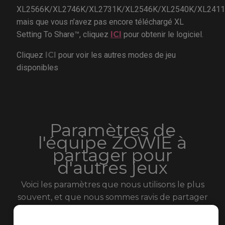
XL2566K/XL2746K/XL2731K/XL2546K/XL2540K/XL2411
mais que vous n’avez pas encore téléchargé XL
Setting To Share™, cliquez
ICI
pour obtenir le logiciel.
Cliquez
ICI
pour voir les autres modes de jeu
disponibles
Paramètres de
l'équipe ZOWIE à
partager pour
d'autres jeux
Voici les paramètres que nous utilisons le plus
souvent, et que nous sommes ravis de partager
avec vous. ZOWIE continuera de publier des
paramètres de vidéos pour de nouveaux jeux.