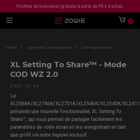
Profitez de la livraison gratuite à partir de 99 € d'achat.
0
/
/
Home
Centre de Connaissances
Gaming Monitors
XL Setting To Share™ - Mode
COD WZ 2.0
2022-12-30
Le
XL2566K/XL2746K/XL2731K/XL2546K/XL2540K/XL241
présente une nouvelle fonctionnalité, XL Setting To
Share™, qui vous permet de partager facilement les
paramètres de votre écran en les enregistrant en tant
que profil via notre logiciel exclusif.