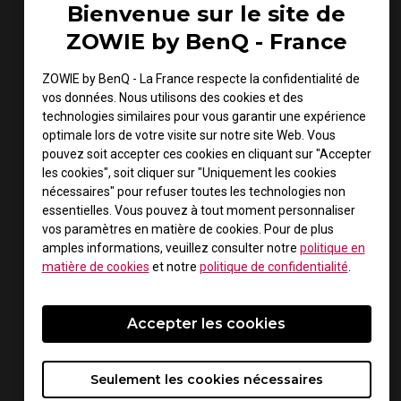
Bienvenue sur le site de
Suivez-nous sur les réseaux sociaux !
ZOWIE by BenQ - France
ZOWIE by BenQ - La France respecte la confidentialité de
vos données. Nous utilisons des cookies et des
technologies similaires pour vous garantir une expérience
optimale lors de votre visite sur notre site Web. Vous
pouvez soit accepter ces cookies en cliquant sur "Accepter
les cookies", soit cliquer sur "Uniquement les cookies
nécessaires" pour refuser toutes les technologies non
essentielles. Vous pouvez à tout moment personnaliser
vos paramètres en matière de cookies. Pour de plus
amples informations, veuillez consulter notre
politique en
matière de cookies
et notre
politique de confidentialité
.
Mode VALORANT
Accepter les cookies
Mode PUBG V2
Seulement les cookies nécessaires
Mode COD Vanguard