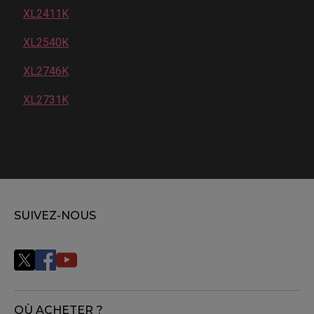
XL2411K
XL2540K
XL2746K
XL2731K
SUIVEZ-NOUS
OÙ ACHETER ?