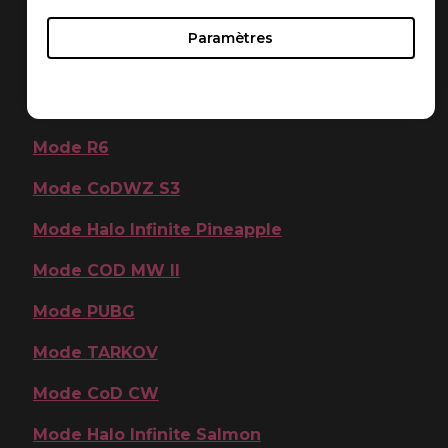
Mode CoDWZ Pacific
Paramètres
Mode Overwatch II
Mode APEX
Mode R6
Mode CoDWZ S3
Mode Halo Infinite Pineapple
Mode COD MW II
Mode PUBG
Mode TARKOV
Mode CoD CW
Mode Halo Infinite Salmon