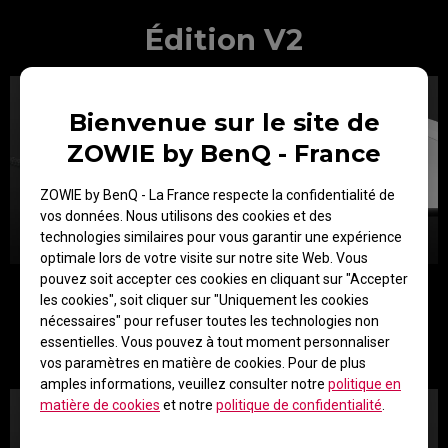
Édition V2
Bienvenue sur le site de
ZOWIE by BenQ - France
ZOWIE by BenQ - La France respecte la confidentialité de
vos données. Nous utilisons des cookies et des
technologies similaires pour vous garantir une expérience
optimale lors de votre visite sur notre site Web. Vous
pouvez soit accepter ces cookies en cliquant sur "Accepter
Point de fixation surélevé et incliné avec contrainte de câble
les cookies", soit cliquer sur "Uniquement les cookies
pour réduire le risque de frottement du câble contre le tapis
nécessaires" pour refuser toutes les technologies non
de souris.
essentielles. Vous pouvez à tout moment personnaliser
Le câble souple et résistant produit moins de rebond et de
vos paramètres en matière de cookies. Pour de plus
traînée pendant les mouvements agressifs
amples informations, veuillez consulter notre
politique en
matière de cookies
et notre
politique de confidentialité
.