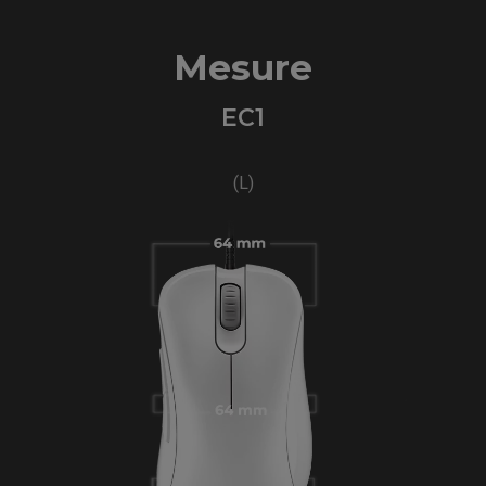
Mesure
EC1
(L)