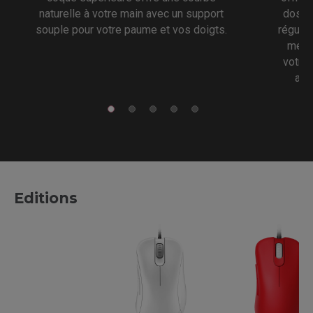
naturelle à votre main avec un support
dos in
souple pour votre paume et vos doigts.
régulie
meill
votre 
ava
Editions