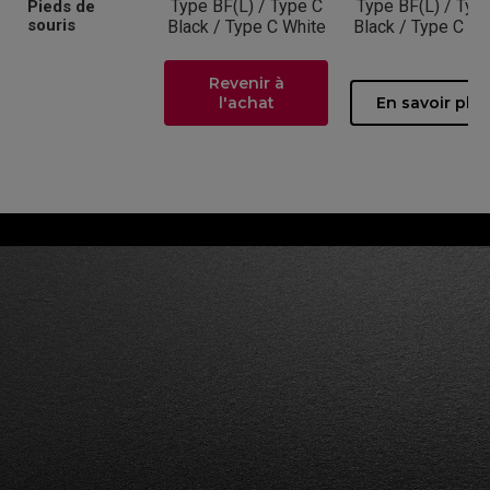
Type BF(L) / Type C
Type BF(L) / Typ
Pieds de
souris
Black / Type C White
Black / Type C Wh
Revenir à
l'achat
En savoir plus