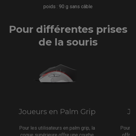
poids : 90 g sans câble
Pour différentes prises
de la souris
Joueurs en Palm Grip
Jo
Pour les utilisateurs en palm grip, la
Pour un
coque supérieure offre une courbe
offre u