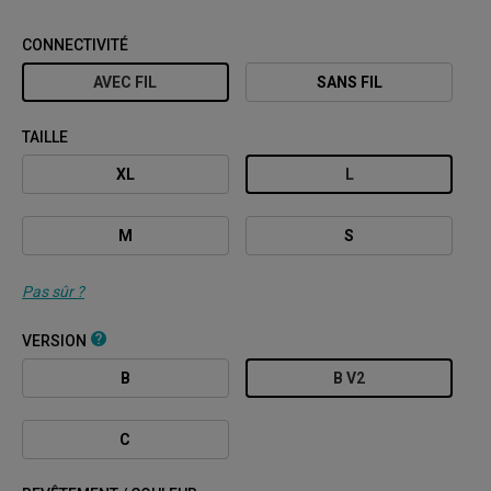
CONNECTIVITÉ
AVEC FIL
SANS FIL
TAILLE
XL
L
M
S
Pas sûr ?
VERSION
B
B V2
C