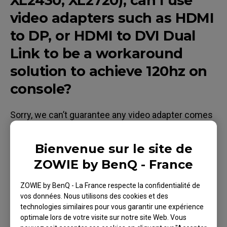
XL2430, XL2720), can I use
video adapters such as HDMI
to DP, or HDMI to DVI Dual
Link to be a workaround
solution to achieve 120hz on
console?
Sorry, we can’t guarantee any video adapter comes
from 3rd party, since we can’t guarantee its spec
and quality which may vary. And also, since the
Bienvenue sur le site de
timing output from those video adapters may not
ZOWIE by BenQ - France
consist with industry-standard timing, even it may
work, then monitor will continuously show a
ZOWIE by BenQ - La France respecte la confidentialité de
warranty message (For example: Incorrect cable.
vos données. Nous utilisons des cookies et des
technologies similaires pour vous garantir une expérience
Please use the DVI dual-link cable that came with
optimale lors de votre visite sur notre site Web. Vous
your monitor).