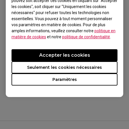
pouvez soit accepter ces cookies en cliquant sur "Accepter
les cookies", soit cliquer sur "Uniquement les cookies
nécessaires" pour refuser toutes les technologies non
essentielles. Vous pouvez à tout moment personnaliser
vos paramètres en matière de cookies. Pour de plus
Modèles applicables
amples informations, veuillez consulter notre
politique en
matière de cookies
et notre
politique de confidentialité
.
XL2411P (24"), XL2430 (24"), XL2720 (27")
Accepter les cookies
Seulement les cookies nécessaires
Cela a-t-il été utile
Paramètres
Oui
Non