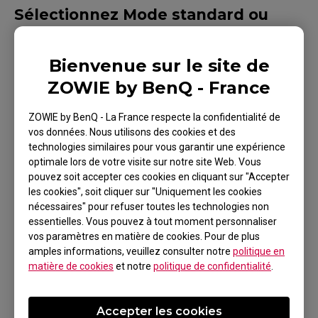
Sélectionnez Mode standard ou
affinez le niveau de vibrance des
couleurs.
Bienvenue sur le site de
Certaines personnes sont sensibles aux
ZOWIE by BenQ - France
performances des couleurs. Elles peuvent
ressentir une gêne en regardant des couleurs
ZOWIE by BenQ - La France respecte la confidentialité de
saturées élevées, ou la couleur des images est
vos données. Nous utilisons des cookies et des
différente de celle prévue, selon les scénarios
technologies similaires pour vous garantir une expérience
d’utilisation. Étant donné que notre mode par défaut
optimale lors de votre visite sur notre site Web. Vous
est FPS1, qui est affiné pour CS:GO, nous
pouvez soit accepter ces cookies en cliquant sur "Accepter
augmentons légèrement la saturation des couleurs
les cookies", soit cliquer sur "Uniquement les cookies
pour vous aider à distinguer les ennemis en arrière-
nécessaires" pour refuser toutes les technologies non
plan (entraînant une situation inhabituelle). Ainsi,
essentielles. Vous pouvez à tout moment personnaliser
vous pouvez essayer d’ajuster le niveau de
vos paramètres en matière de cookies. Pour de plus
vibrance des couleurs (de niveaux 0 à 20) ou
amples informations, veuillez consulter notre
politique en
sélectionner le mode standard comme tentative et
matière de cookies
et notre
politique de confidentialité
.
ajustement supplémentaire.
Remarque : Vous pouvez enregistrer votre
Accepter les cookies