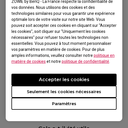
manière stable, même au sommet de la
ZOWIE by BenQ - La France respecte la confidentialité de
bataille.
vos données. Nous utilisons des cookies et des
technologies similaires pour vous garantir une expérience
Dans le cas contraire, votre moniteur ne
optimale lors de votre visite sur notre site Web. Vous
pouvez soit accepter ces cookies en cliquant sur "Accepter
fonctionnera peut-être pas correctement à
les cookies", soit cliquer sur "Uniquement les cookies
360 Hz et vous aurez peut-être une
nécessaires" pour refuser toutes les technologies non
expérience moins bonne que si vous jouiez
essentielles. Vous pouvez à tout moment personnaliser
simplement sur un moniteur de 240 Hz.
vos paramètres en matière de cookies. Pour de plus
amples informations, veuillez consulter notre
politique en
matière de cookies
et notre
politique de confidentialité
.
Modèles applicables
Accepter les cookies
XL2566K (24,5 pouces)
Seulement les cookies nécessaires
Paramètres