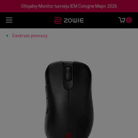
Oficjalny Monitor turnieju IEM Cologne Major 2026
0
Centrum pomocy