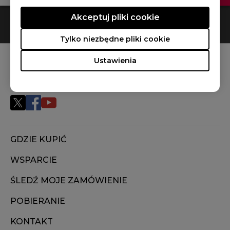
Akceptuj pliki cookie
0
Results
Default
Tylko niezbędne pliki cookie
Ustawienia
NASZE SOCJALE
GDZIE KUPIĆ
WSPARCIE
ŚLEDŹ MOJE ZAMÓWIENIE
POBIERANIE
KONTAKT