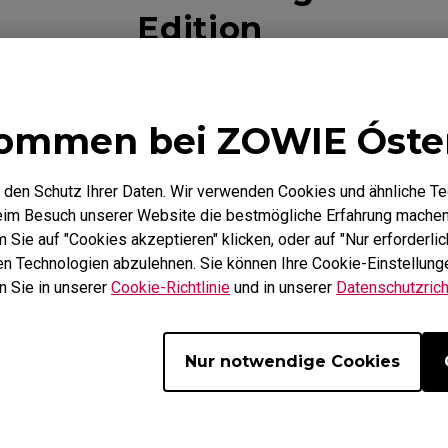
(L)
ZA12 (M)
ER2-80: 4K Wir
MONITOR
Edition
Mausfüße
Empfänger
sfüße
Mausfüße
S2-DW Mausfüße
(M)
ZA13 (S)
S Mausfüße
-DW Mausfüße
ZA13-DW Mausfüße
ommen bei ZOWIE Óste
Mausfüße
ZA Mausfüße
 den Schutz Ihrer Daten. Wir verwenden Cookies und ähnliche T
beim Besuch unserer Website die bestmögliche Erfahrung machen
Sie auf "Cookies akzeptieren" klicken, oder auf "Nur erforderlic
Video
Herunterladen
hen Technologien abzulehnen. Sie können Ihre Cookie-Einstellunge
n Sie in unserer
Cookie-Richtlinie
und in unserer
Datenschutzricht
Nur notwendige Cookies