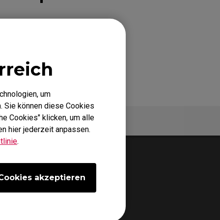
eless
AUSZUWÄHLEN
rreich
echnologien, um
. Sie können diese Cookies
he Cookies" klicken, um alle
Garantie
n hier jederzeit anpassen.
linie
.
Cookies akzeptieren