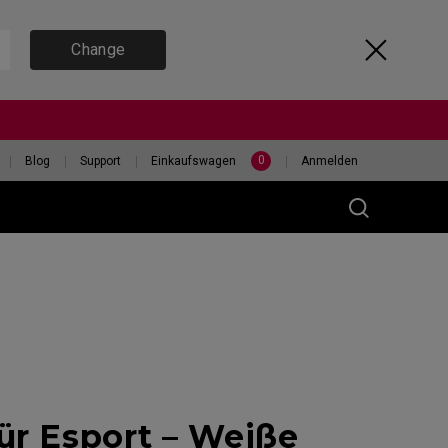
Change
0
Blog
Support
Einkaufswagen
Anmelden
(M)
ür Esport – Weiße
400HZ
HILF MIR, EINE MAUS