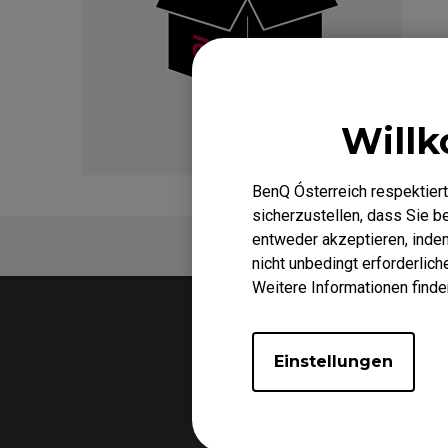
EC2-C (M)
FK1 
EC3-C (S)
Mau
Mausfüße
FK2 
EC-CW Mausfüße
FK2
EC-DW Mausfüße
Willk
FK 
EC Mausfüße
BenQ Ósterreich respektiert
sicherzustellen, dass Sie 
entweder akzeptieren, indem 
FAQ
nicht unbedingt erforderlic
Weitere Informationen finde
Einstellungen