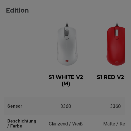
Edition
S1 WHITE V2
S1 RED V2 (
(M)
Sensor
3360
3360
Beschichtung
Glänzend / Weiß
Matte / Red
/ Farbe