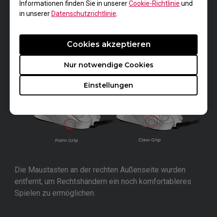
Informationen finden Sie in unserer
Cookie-Richtlinie
und
Konkav gewölbte Seiten, um die Maus leicht
in unserer
Datenschutzrichtlinie
.
anzuheben.
Cookies akzeptieren
Nur notwendige Cookies
Einstellungen
Die Maustasten an der rechten Außenseite wurden
entfernt, um Rechtshändern ein noch komfortableres
Spielen zu ermöglichen.