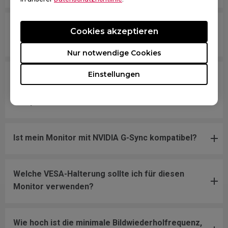
Sind alle ZOWIE Monitore oder nur bestimmte
Cookies akzeptieren
Modelle quecksilberfrei?
Nur notwendige Cookies
Einstellungen
Welche Modelle sind mit PS5 und Xbox Series X
für variable Bildwiederholfrequenz (VRR)
kompatibel?
Ist mein Monitor mit NVIDIA G-Sync kompatibel?
Welche VESA-Halterung sollte ich für diesen
Monitor verwenden?
Wie hoch ist die minimale Bildwiederholfrequenz,