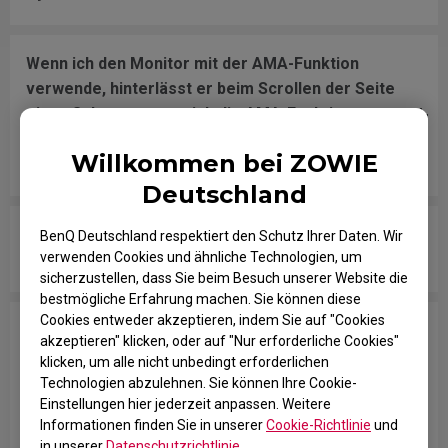
Wenn ich den Monitor mit der AMA-Funktion
verwende, hinterlässt er beim Scrollen der Seite
einen Schatten, wenn ich die AMA-Funktion
ausschalte, tritt das Schattenproblem nicht auf.
Willkommen bei ZOWIE
Können Sie mir einen Rat geben?
Deutschland
Warum nennen Sie auf Ihrer Website keine
BenQ Deutschland respektiert den Schutz Ihrer Daten. Wir
verwenden Cookies und ähnliche Technologien, um
Reaktionszeiten für XL- und RL-Modelle mehr?
sicherzustellen, dass Sie beim Besuch unserer Website die
bestmögliche Erfahrung machen. Sie können diese
Cookies entweder akzeptieren, indem Sie auf "Cookies
Da eine offizielle Spezifikation der Reaktionszeit
akzeptieren" klicken, oder auf "Nur erforderliche Cookies"
nicht mehr verfügbar ist, welche anderen
klicken, um alle nicht unbedingt erforderlichen
reaktionsbezogenen Spezifikationen sollte ich
Technologien abzulehnen. Sie können Ihre Cookie-
überprüfen, wenn ich Ihre Monitore mit Modellen
Einstellungen hier jederzeit anpassen. Weitere
Informationen finden Sie in unserer
Cookie-Richtlinie
und
anderer Marken vergleiche?
in unserer
Datenschutzrichtlinie
.