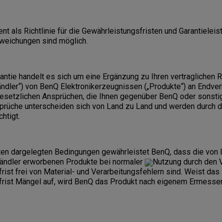
t als Richtlinie für die Gewährleistungsfristen und Garantielei
bweichungen sind möglich.
rantie handelt es sich um eine Ergänzung zu Ihren vertraglichen
ndler“) von BenQ Elektronikerzeugnissen („Produkte“) an Endverb
esetzlichen Ansprüchen, die Ihnen gegenüber BenQ oder sonst
prüche unterscheiden sich von Land zu Land und werden durch di
htigt.
nten dargelegten Bedingungen gewährleistet BenQ, dass die von 
Händler erworbenen Produkte bei normaler
Nutzung durch den 
rist frei von Material- und Verarbeitungsfehlern sind. Weist das
frist Mängel auf, wird BenQ das Produkt nach eigenem Ermessen