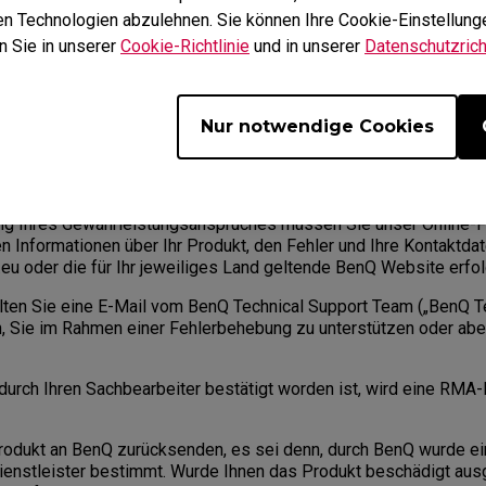
sendung an einen autorisierten Dienstleister bestimmt.
hen Technologien abzulehnen. Sie können Ihre Cookie-Einstellunge
n Sie in unserer
Cookie-Richtlinie
und in unserer
Datenschutzricht
nerhalb der Gewährleistungsfrist einen Mangel auf, haben Sie au
Nur notwendige Cookies
gestellte, konkrete Serviceteam für das konkret durch Sie erwo
ng Ihres Gewährleistungsanspruches müssen Sie unser Online-F
hen Informationen über Ihr Produkt, den Fehler und Ihre Kontaktd
u oder die für Ihr jeweiliges Land geltende BenQ Website erfol
alten Sie eine E-Mail vom BenQ Technical Support Team („BenQ 
, Sie im Rahmen einer Fehlerbehebung zu unterstützen oder abe
 durch Ihren Sachbearbeiter bestätigt worden ist, wird eine RMA
rodukt an BenQ zurücksenden, es sei denn, durch BenQ wurde e
Dienstleister bestimmt. Wurde Ihnen das Produkt beschädigt ausge