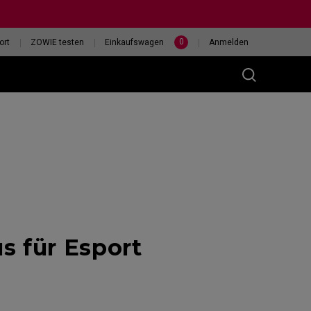
0
ort
ZOWIE testen
Einkaufswagen
Anmelden
(M)
400HZ
HILF MIR, EINE MAUS
 für Esport
eless
AUSZUWÄHLEN