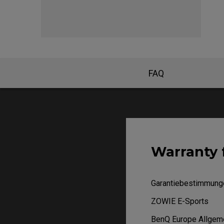
EC-DW Mausfüße
FK 
EC Mausfüße
FAQ
Warranty 
Garantiebestimmung
ZOWIE E-Sports
BenQ Europe Allgeme