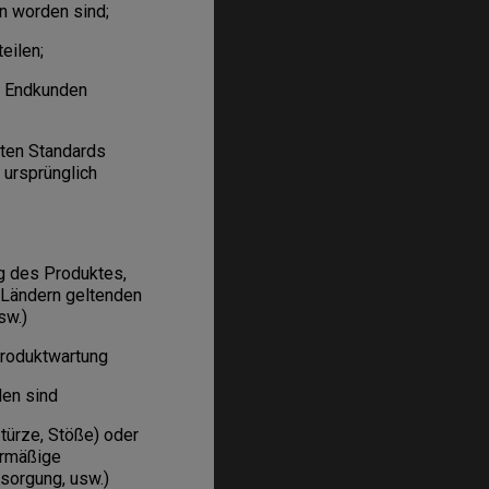
n worden sind;
eilen;
n Endkunden
gten Standards
 ursprünglich
 des Produktes,
 Ländern geltenden
sw.)
roduktwartung
den sind
ürze, Stöße) oder
ermäßige
sorgung, usw.)