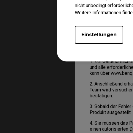
BenQ wurde eine Rück
nicht unbedingt erforderlic
Weitere Informationen finde
Was ist zu tun?
Weist Ihr Produkt in
Einstellungen
auf das von BenQ auf
1. Zur Geltendmachu
und alle erforderlic
kann über www.benq.e
2. Anschließend erh
Team wird versuchen
bestätigen.
3. Sobald der Fehler
Produkt ausgestellt.
4. Sie müssen das P
einen autorisierten 