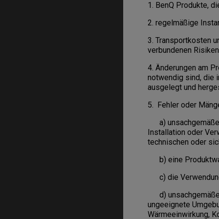
1. BenQ Produkte, di
2. regelmäßige Insta
3. Transportkosten 
verbundenen Risiken
4. Änderungen am Pro
notwendig sind, die 
ausgelegt und herges
5. Fehler oder Mänge
a) unsachgemäße Ve
Installation oder V
technischen oder sic
b) eine Produktwar
c) die Verwendung v
d) unsachgemäße Ha
ungeeignete Umgebun
Wärmeeinwirkung, Ko