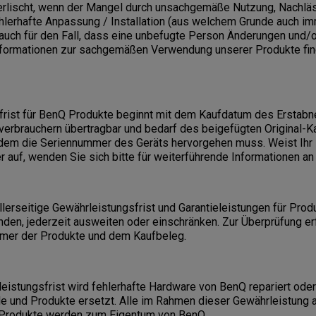
erlischt, wenn der Mangel durch unsachgemäße Nutzung, Nachläs
hlerhafte Anpassung / Installation (aus welchem Grunde auch im
t auch für den Fall, dass eine unbefugte Person Änderungen und/
nformationen zur sachgemäßen Verwendung unserer Produkte fin
frist für BenQ Produkte beginnt mit dem Kaufdatum des Erstabne
verbrauchern übertragbar und bedarf des beigefügten Original-
dem die Seriennummer des Geräts hervorgehen muss. Weist Ihr
 auf, wenden Sie sich bitte für weiterführende Informationen a
llerseitige Gewährleistungsfrist und Garantieleistungen für Produ
inden, jederzeit ausweiten oder einschränken. Zur Überprüfung er
mer der Produkte und dem Kaufbeleg.
istungsfrist wird fehlerhafte Hardware von BenQ repariert oder
le und Produkte ersetzt. Alle im Rahmen dieser Gewährleistung 
 Produkte werden zum Eigentum von BenQ.