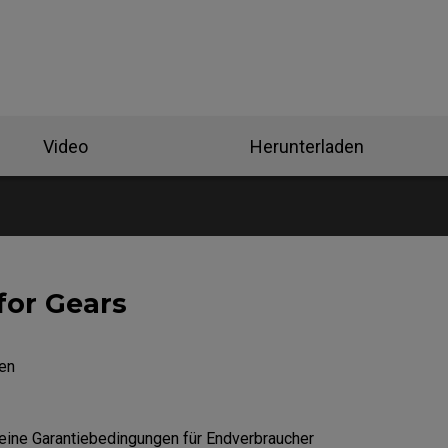
Mausfüße
ZA Mausfüße
Video
Herunterladen
for Gears
en
ine Garantiebedingungen für Endverbraucher