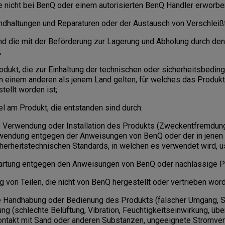
e nicht bei BenQ oder einem autorisierten BenQ Händler erworbe
ndhaltungen und Reparaturen oder der Austausch von Verschleißt
und die mit der Beförderung zur Lagerung und Abholung durch de
;
dukt, die zur Einhaltung der technischen oder sicherheitsbedin
in einem anderen als jenem Land gelten, für welches das Produkt
tellt worden ist;
l am Produkt, die entstanden sind durch:
rwendung oder Installation des Produkts (Zweckentfremdung
erwendung entgegen der Anweisungen von BenQ oder der in jenen
herheitstechnischen Standards, in welchen es verwendet wird, u
tung entgegen den Anweisungen von BenQ oder nachlässige P
on Teilen, die nicht von BenQ hergestellt oder vertrieben wor
ndhabung oder Bedienung des Produkts (falscher Umgang, St
g (schlechte Belüftung, Vibration, Feuchtigkeitseinwirkung, üb
ntakt mit Sand oder anderen Substanzen, ungeeignete Stromver