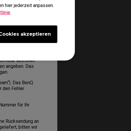
n hier jederzeit anpassen.
linie
.
sschließlich Anspruch
Cookies akzeptieren
rbene Produkt.
ormular ausfüllen
aten angeben. Das
gen.
Team“). Das BenQ
r den Fehler
-Nummer für Ihr
ine Rücksendung an
liefert, bitten wir