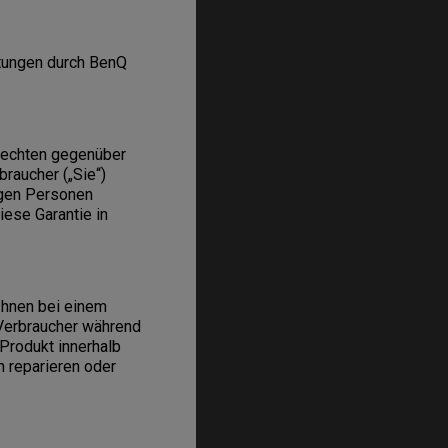
stungen durch BenQ
 Rechten gegenüber
raucher („Sie“)
igen Personen
ese Garantie in
Ihnen bei einem
Verbraucher während
 Produkt innerhalb
 reparieren oder