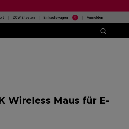
0
ort
ZOWIE testen
Einkaufswagen
Anmelden
(M)
Wireless Maus für E-
400HZ
HILF MIR, EINE MAUS
eless
AUSZUWÄHLEN