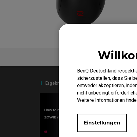
EC-DW Mausfüße
FK 
EC Mausfüße
Willk
Video
FAQ
BenQ Deutschland respektie
sicherzustellen, dass Sie 
1
Ergebnisse
entweder akzeptieren, indem 
nicht unbedingt erforderlic
Weitere Informationen finde
Einstellungen