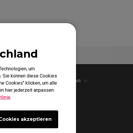
chland
Spezifikationen
Technologien, um
. Sie können diese Cookies
Default
he Cookies" klicken, um alle
n hier jederzeit anpassen.
linie
.
Cookies akzeptieren