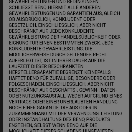
GEWÄHRLEISTUNGEN UND BEDINGUNGEN
SCHLIESST BENQ HIERMIT ALLE ANDEREN
GEWÄHRLEISTUNGEN UND GARANTIEN AUS, GLEICH
OB AUSDRÜCKLICH, KONKLUDENT ODER
GESETZLICH, EINSCHLIESSLICH, ABER NICHT
BESCHRÄNKT AUF, JEDE KONKLUDENTE
GEWÄHRLEISTUNG DER HANDELSÜBLICHKEIT ODER
EIGNUNG FÜR EINEN BESTIMMTEN ZWECK. JEDE
KONKLUDENTE GEWÄHRLEISTUNG, DIE
MÖGLICHERWEISE DURCH GELTENDES RECHT
AUFERLEGT IST, IST IN IHRER DAUER AUF DIE
LAUFZEIT DIESER BESCHRÄNKTEN
HERSTELLERGARANTIE BEGRENZT. KEINEFALLS
HAFTET BENQ FÜR ZUFÄLLIGE, BESONDERE ODER
FOLGESCHÄDEN, EINSCHLIESSLICH, ABER NICHT
BESCHRÄNKT AUF, GESCHÄFTS-, GEWINN-, DATEN-
ODER NUTZUNGSAUSFALL, WEDER AUFGRUND EINES
VERTRAGS ODER EINER UNERLAUBTEN HANDLUNG
NOCH EINER GARANTIE, DIE AUS ODER IN
ZUSAMMENHANG MIT DER VERWENDUNG, LEISTUNG
ODER INSTANDHALTUNG DES BENQ PRODUKTS
ENSTEHEN, SELBST WENN BENQ AUF DIE
MÖGLICHKEIT DIESES SCHADENS HINGEWIESEN