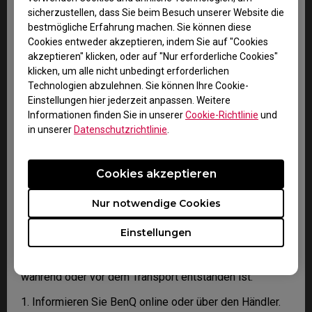
erfolgen.
sicherzustellen, dass Sie beim Besuch unserer Website die
bestmögliche Erfahrung machen. Sie können diese
2. Anschließend erhalten Sie eine E-Mail vom BenQ
Cookies entweder akzeptieren, indem Sie auf "Cookies
Technical Support Team („BenQ Team“). Das BenQ Team
akzeptieren" klicken, oder auf "Nur erforderliche Cookies"
wird versuchen, Sie im Rahmen einer Fehlerbehebung
klicken, um alle nicht unbedingt erforderlichen
zu unterstützen oder aber den Fehler bestätigen.
Technologien abzulehnen. Sie können Ihre Cookie-
Einstellungen hier jederzeit anpassen. Weitere
3. Sobald der Fehler durch Ihren Sachbearbeiter
Informationen finden Sie in unserer
Cookie-Richtlinie
und
bestätigt worden ist, wird eine RMA-Nummer für Ihr
in unserer
Datenschutzrichtlinie
.
Produkt ausgestellt.
4. Sie müssen das Produkt an BenQ zurücksenden, es
sei denn, durch BenQ wurde eine Rücksendung an einen
Cookies akzeptieren
autorisierten Dienstleister bestimmt. Wurde Ihnen das
Produkt beschädigt ausgeliefert, bitten wir Sie, die
Nur notwendige Cookies
nachfolgenden Informationen parat zu halten.
Einstellungen
Das hilft uns dabei nachzuvollziehen, ob der Schaden
während oder vor dem Transport entstanden ist.
1. Informieren Sie BenQ online oder über den Händler.