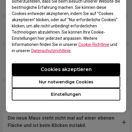
sicherzustellen, dass Sie beim Besuch unserer Website die
wenn die Maus schnell bewegt wird.
bestmögliche Erfahrung machen. Sie können diese
Cookies entweder akzeptieren, indem Sie auf "Cookies
akzeptieren" klicken, oder auf "Nur erforderliche Cookies"
Meine Maus wird nicht vom PC erkannt. Es
klicken, um alle nicht unbedingt erforderlichen
Technologien abzulehnen. Sie können Ihre Cookie-
erscheint die Meldung "Unbekanntes USB-Gerät".
Einstellungen hier jederzeit anpassen. Weitere
Informationen finden Sie in unserer
Cookie-Richtlinie
und
in unserer
Datenschutzrichtlinie
.
Der Cursor bleibt am Bildschirmrand hängen und
bewegt sich erst wieder, wenn ich das USB-Kabel
aus- und wieder einstecke.
Cookies akzeptieren
Nur notwendige Cookies
Was tun, wenn die Maus-Skates abgegangen
Einstellungen
sind?
Die neue Maus steht nicht mal auf einer ebenen
Fläche und ist beim Klicken instabil.