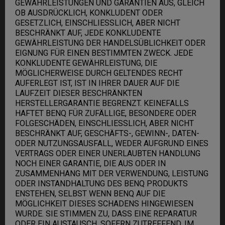
GEWÄHRLEISTUNGEN UND GARANTIEN AUS, GLEICH
OB AUSDRÜCKLICH, KONKLUDENT ODER
GESETZLICH, EINSCHLIESSLICH, ABER NICHT
BESCHRÄNKT AUF, JEDE KONKLUDENTE
GEWÄHRLEISTUNG DER HANDELSÜBLICHKEIT ODER
EIGNUNG FÜR EINEN BESTIMMTEN ZWECK. JEDE
KONKLUDENTE GEWÄHRLEISTUNG, DIE
MÖGLICHERWEISE DURCH GELTENDES RECHT
AUFERLEGT IST, IST IN IHRER DAUER AUF DIE
LAUFZEIT DIESER BESCHRÄNKTEN
HERSTELLERGARANTIE BEGRENZT. KEINEFALLS
HAFTET BENQ FÜR ZUFÄLLIGE, BESONDERE ODER
FOLGESCHÄDEN, EINSCHLIESSLICH, ABER NICHT
BESCHRÄNKT AUF, GESCHÄFTS-, GEWINN-, DATEN-
ODER NUTZUNGSAUSFALL, WEDER AUFGRUND EINES
VERTRAGS ODER EINER UNERLAUBTEN HANDLUNG
NOCH EINER GARANTIE, DIE AUS ODER IN
ZUSAMMENHANG MIT DER VERWENDUNG, LEISTUNG
ODER INSTANDHALTUNG DES BENQ PRODUKTS
ENSTEHEN, SELBST WENN BENQ AUF DIE
MÖGLICHKEIT DIESES SCHADENS HINGEWIESEN
WURDE. SIE STIMMEN ZU, DASS EINE REPARATUR
ODER EIN AUSTAUSCH, SOFERN ZUTREFFEND, IM