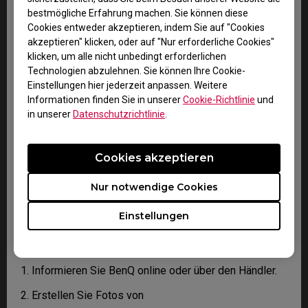
2. Anschließend erhalten Sie eine E-Mail vom BenQ
bestmögliche Erfahrung machen. Sie können diese
Technical Support Team („BenQ Team“). Das BenQ Team
Cookies entweder akzeptieren, indem Sie auf "Cookies
wird versuchen, Sie im Rahmen einer Fehlerbehebung
akzeptieren" klicken, oder auf "Nur erforderliche Cookies"
zu unterstützen oder aber den Fehler bestätigen.
klicken, um alle nicht unbedingt erforderlichen
Technologien abzulehnen. Sie können Ihre Cookie-
3. Sobald der Fehler durch Ihren Sachbearbeiter
Einstellungen hier jederzeit anpassen. Weitere
bestätigt worden ist, wird eine RMA-Nummer für Ihr
Informationen finden Sie in unserer
Cookie-Richtlinie
und
Produkt ausgestellt.
in unserer
Datenschutzrichtlinie
.
4. Sie müssen das Produkt an BenQ zurücksenden, es
sei denn, durch BenQ wurde eine Rücksendung an einen
autorisierten Dienstleister bestimmt. Wurde Ihnen das
Cookies akzeptieren
Produkt beschädigt ausgeliefert, bitten wir Sie, die
nachfolgenden Informationen parat zu halten.
Nur notwendige Cookies
Einstellungen
Das hilft uns dabei nachzuvollziehen, ob der Schaden
während oder vor dem Transport entstanden ist.
1. Informieren Sie BenQ online oder über den Händler.
2. Erstellen Sie Fotos von