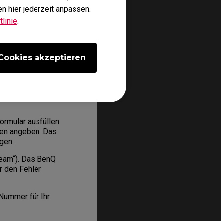
tionen zum
n hier jederzeit anpassen.
es sei denn, durch
linie
.
Cookies akzeptieren
sschließlich Anspruch
rbene Produkt.
ormular ausfüllen
aten angeben. Das
gen.
Team“). Das BenQ
r den Fehler
-Nummer für Ihr