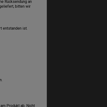
ine Rücksendung an
liefert, bitten wir
t entstanden ist.
n.
 am Produkt ab. Nicht