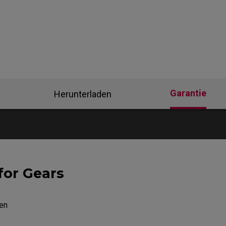
Mausfüße
ZA Mausfüße
Garantie
Herunterladen
for Gears
en