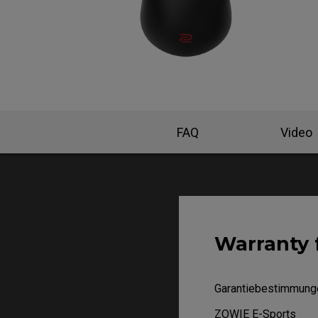
EC-DW Mausfüße
FK 
EC Mausfüße
FAQ
Video
Warranty 
Garantiebestimmung
ZOWIE E-Sports