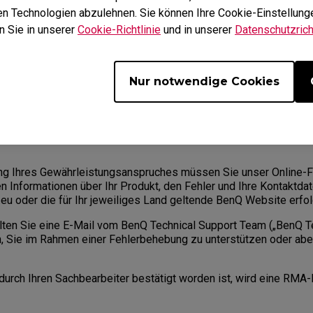
iziert und beide Parteien unter Nutzung der RMA-Nummer Informa
hen Technologien abzulehnen. Sie können Ihre Cookie-Einstellunge
erhalten können. Sie müssen das Produkt an BenQ zurücksenden, 
n Sie in unserer
Cookie-Richtlinie
und in unserer
Datenschutzricht
sendung an einen autorisierten Dienstleister bestimmt.
Nur notwendige Cookies
nerhalb der Gewährleistungsfrist einen Mangel auf, haben Sie au
gestellte, konkrete Serviceteam für das konkret durch Sie erwo
ng Ihres Gewährleistungsanspruches müssen Sie unser Online-F
hen Informationen über Ihr Produkt, den Fehler und Ihre Kontaktd
u oder die für Ihr jeweiliges Land geltende BenQ Website erfol
alten Sie eine E-Mail vom BenQ Technical Support Team („BenQ 
, Sie im Rahmen einer Fehlerbehebung zu unterstützen oder abe
 durch Ihren Sachbearbeiter bestätigt worden ist, wird eine RMA