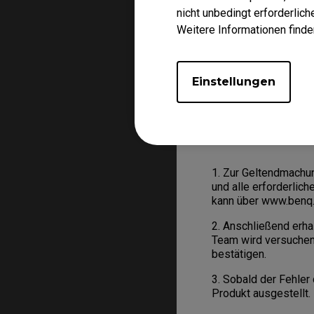
Transaktion identif
nicht unbedingt erforderlic
Transaktionsstatus 
Weitere Informationen finde
BenQ wurde eine Rück
Einstellungen
Was ist zu tun?
Weist Ihr Produkt in
auf das von BenQ auf
1. Zur Geltendmachu
und alle erforderlic
kann über www.benq.e
2. Anschließend erh
Team wird versuchen
bestätigen.
3. Sobald der Fehler
Produkt ausgestellt.