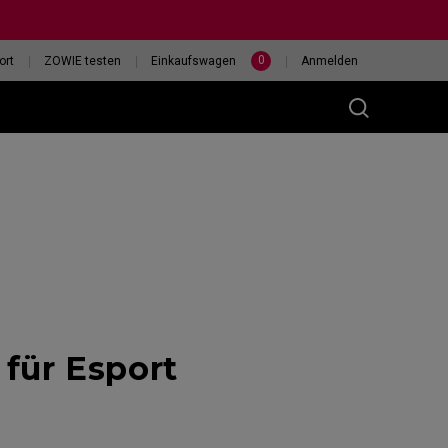
0
ort
ZOWIE testen
Einkaufswagen
Anmelden
(M)
400HZ
HILF MIR, EINE MAUS
für Esport
eless
AUSZUWÄHLEN