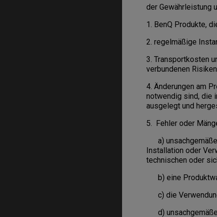
der Gewährleistung u
1. BenQ Produkte, di
2. regelmäßige Insta
3. Transportkosten 
verbundenen Risiken
4. Änderungen am Pro
notwendig sind, die 
ausgelegt und herges
5. Fehler oder Mänge
a) unsachgemäße Ve
Installation oder V
technischen oder sic
b) eine Produktwar
c) die Verwendung v
d) unsachgemäße Ha