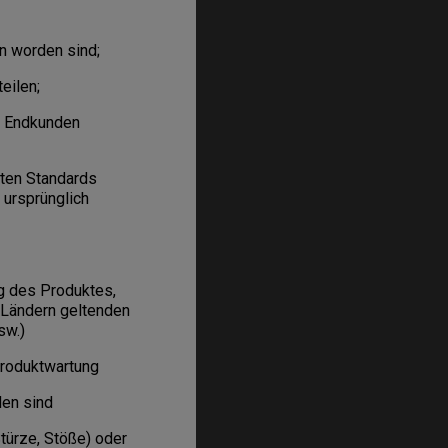
n worden sind;
eilen;
n Endkunden
gten Standards
 ursprünglich
 des Produktes,
 Ländern geltenden
sw.)
roduktwartung
den sind
ürze, Stöße) oder