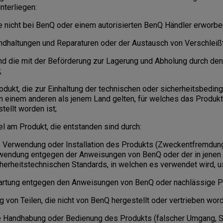
nterliegen:
e nicht bei BenQ oder einem autorisierten BenQ Händler erworbe
ndhaltungen und Reparaturen oder der Austausch von Verschleißt
und die mit der Beförderung zur Lagerung und Abholung durch de
;
dukt, die zur Einhaltung der technischen oder sicherheitsbedin
in einem anderen als jenem Land gelten, für welches das Produkt
tellt worden ist;
l am Produkt, die entstanden sind durch:
rwendung oder Installation des Produkts (Zweckentfremdung
erwendung entgegen der Anweisungen von BenQ oder der in jenen
herheitstechnischen Standards, in welchen es verwendet wird, u
tung entgegen den Anweisungen von BenQ oder nachlässige P
on Teilen, die nicht von BenQ hergestellt oder vertrieben wor
ndhabung oder Bedienung des Produkts (falscher Umgang, St