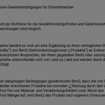
ine Garantiebedingungen für Endverbraucher
t als Richtlinie für die Gewährleistungsfristen und Garantielei
bweichungen sind möglich.
rantie handelt es sich um eine Ergänzung zu Ihren vertraglichen
ndler“) von BenQ Elektronikerzeugnissen („Produkte“) an Endverb
esetzlichen Ansprüchen, die Ihnen gegenüber BenQ oder sonst
prüche unterscheiden sich von Land zu Land und werden durch di
htigt.
nten dargelegten Bedingungen gewährleistet BenQ, dass die von 
Händler erworbenen Produkte bei normaler
Nutzung durch den 
rist frei von Material- und Verarbeitungsfehlern sind. Weist das
frist Mängel auf, wird BenQ das Produkt nach eigenem Ermessen