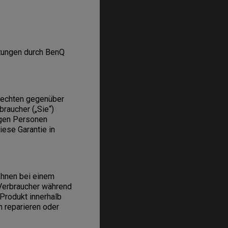
stungen durch BenQ
 Rechten gegenüber
raucher („Sie“)
igen Personen
ese Garantie in
Ihnen bei einem
Verbraucher während
 Produkt innerhalb
 reparieren oder