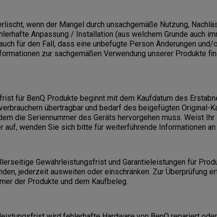
erlischt, wenn der Mangel durch unsachgemäße Nutzung, Nachläs
hlerhafte Anpassung / Installation (aus welchem Grunde auch im
t auch für den Fall, dass eine unbefugte Person Änderungen und/
nformationen zur sachgemäßen Verwendung unserer Produkte fin
frist für BenQ Produkte beginnt mit dem Kaufdatum des Erstabne
verbrauchern übertragbar und bedarf des beigefügten Original-
dem die Seriennummer des Geräts hervorgehen muss. Weist Ihr
 auf, wenden Sie sich bitte für weiterführende Informationen a
llerseitige Gewährleistungsfrist und Garantieleistungen für Produ
inden, jederzeit ausweiten oder einschränken. Zur Überprüfung er
mer der Produkte und dem Kaufbeleg.
istungsfrist wird fehlerhafte Hardware von BenQ repariert oder