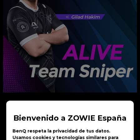
Desde que se unió al Club Acend,
Bienvenido a ZOWIE España
ALIVE ha forjado una reputación como
BenQ respeta la privacidad de tus datos.
uno de los francotiradores más
Usamos cookies y tecnologías similares para