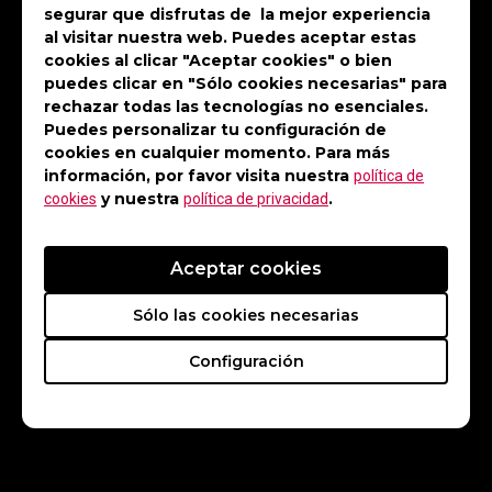
mortales y consistentes en todo
segurar que disfrutas de la mejor experiencia
Valorant. Jugando el papel principal
al visitar nuestra web. Puedes aceptar estas
cookies al clicar "Aceptar cookies" o bien
de Duelista en Acend, ALIVE es
puedes clicar en "Sólo cookies necesarias" para
constantemente la punta de lanza que
rechazar todas las tecnologías no esenciales.
abre brechas a través de las líneas
Puedes personalizar tu configuración de
cookies en cualquier momento. Para más
enemigas.
información, por favor visita nuestra
política de
y nuestra
.
cookies
política de privacidad
Él ha ocupado los primeros 5 puestos
de su rol durante los últimos dos años
Aceptar cookies
en la Valorant Challengers League en
Sólo las cookies necesarias
estadísticas como daño promedio por
ronda, KDA, primeras eliminaciones y
Configuración
clasificación general.