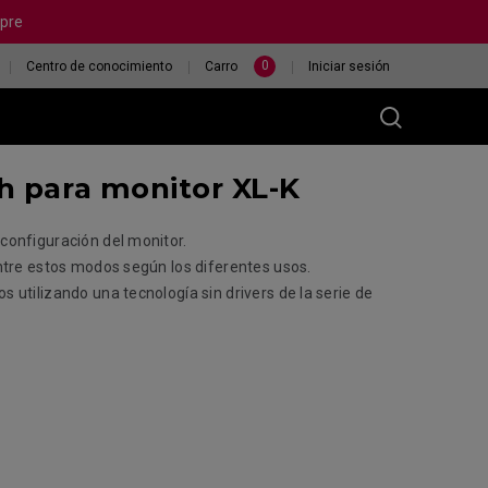
mpre
0
Centro de conocimiento
Carro
Iniciar sesión
h para monitor XL-K
IE U
lámbrico
configuración del monitor.
-DW acabado
ntre estos modos según los diferentes usos.
llante (M)
utilizando una tecnología sin drivers de la serie de
-DW (M)
(M)
e de ratón
AYÚDAME A ESCOGER
Base de ratón
UN RATÓN
-80: 4K Receptor
jorado