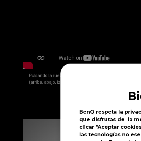
Pulsando la rueda de desplazamiento puedes acceder ráp
(arriba, abajo, izquierda o derecha).
B
BenQ respeta la privac
que disfrutas de la me
clicar "Aceptar cookie
las tecnologías no ese