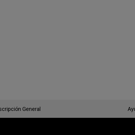
-DW Base de ratón
ZA13-DW Base de
ratón
Base de ratón
ZA Base de ratón
ZA-12 DW (M)
scripción General
Ay