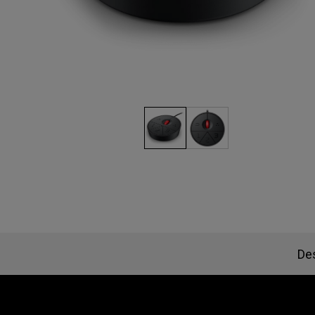
EC-CW Base de ratón
FK2
EC Base de ratón
FK 
De