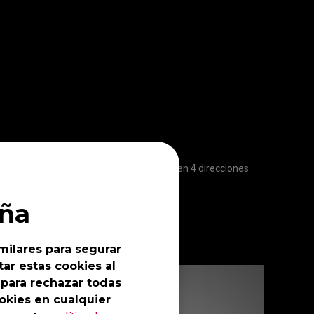
ustar los valores desplazando la rueda en 4 direcciones
ña
milares para segurar
ar estas cookies al
 para rechazar todas
okies en cualquier