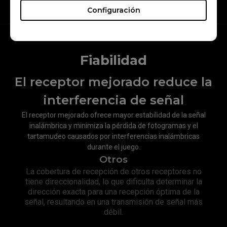
Velocidad de levantamiento del ratón
Configuración
Fiabilidad
El receptor mejorado reduce la
interferencia de señal
El receptor mejorado ofrece mayor estabilidad de la señal
inalámbrica y minimiza la pérdida de fotogramas y el
tartamudeo causados por interferencias inalámbricas
durante el juego.
Otros
La cobertura de recepción de otros receptores no
tiene direccionalidad, lo que dificulta determinar la
dirección exacta para una recepción óptima de la
señal, resultando en una transmisión de señal más
débil.