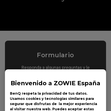
Formulario
Responda a algunas preguntas y le
ayudaremos a encontrar una solución.
Aquí
Bienvenido a ZOWIE España
BenQ respeta la privacidad de tus datos.
Usamos cookies y tecnologías similares para
segurar que disfrutas de la mejor experiencia
Soporte Vía Social Media
al visitar nuestra web. Puedes aceptar estas