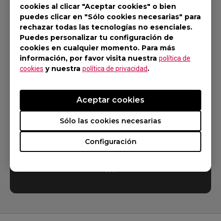
cookies al clicar "Aceptar cookies" o bien
puedes clicar en "Sólo cookies necesarias" para
rechazar todas las tecnologías no esenciales.
Puedes personalizar tu configuración de
cookies en cualquier momento. Para más
información, por favor visita nuestra
política de
Llámenos
y nuestra
.
cookies
política de privacidad
Soporte E-Shop, Técnico, Garantía:
Aceptar cookies
917 547 015
Sólo las cookies necesarias
Soporte Comercial:
935 560 800
Configuración
Lunes a Jueves de 09.00h a 18.00h, Viernes de 09.00H a
17H